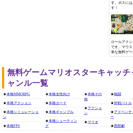
す。ボスには
す！
ロールアクシ
です。マウス
単な無料ゲー
無料ゲームマリオスターキャッチ
ャンル一覧
★
本格MMORPG
★
本格女性向け
★
本格その
★
格闘
他
★
本格アクション
★
本格カード
★
対戦バトル
★
アクショ
★
本格シミュレーショ
★
本格ギャンブル
★
アドベンチ
ン
ン
ー
★
本格シューティン
★
マリオ
★
本格FPS
グ
★
西部劇