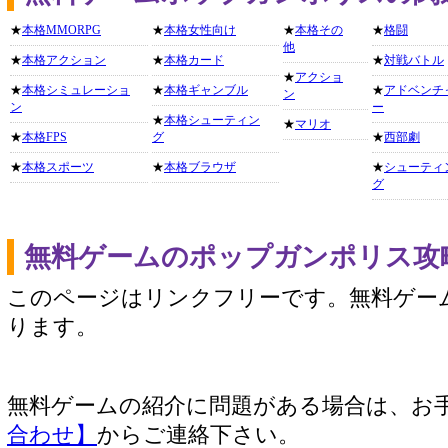
★
本格MMORPG
★
本格女性向け
★
本格その
★
格闘
他
★
本格アクション
★
本格カード
★
対戦バトル
★
アクショ
★
本格シミュレーショ
★
本格ギャンブル
★
アドベンチ
ン
ン
ー
★
本格シューティン
★
マリオ
★
本格FPS
グ
★
西部劇
★
本格スポーツ
★
本格ブラウザ
★
シューティ
グ
無料ゲームのポップガンポリス攻
このページはリンクフリーです。無料ゲー
ります。
無料ゲームの紹介に問題がある場合は、お
合わせ】
からご連絡下さい。