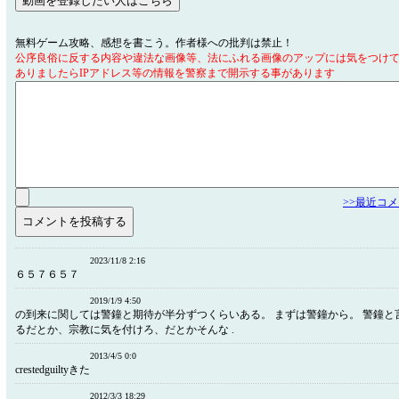
無料ゲーム攻略、感想を書こう。作者様への批判は禁止！
公序良俗に反する内容や違法な画像等、法にふれる画像のアップには気をつけ
ありましたらIPアドレス等の情報を警察まで開示する事があります
>>最近コ
2023/11/8 2:16
６５７６５７
2019/1/9 4:50
の到来に関しては警鐘と期待が半分ずつくらいある。 まずは警鐘から。 警鐘と
るだとか、宗教に気を付けろ、だとかそんな .
2013/4/5 0:0
crestedguiltyきた
2012/3/3 18:29