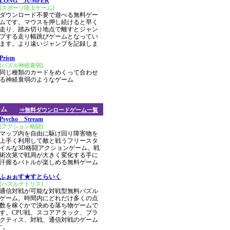
LONG JUMPER
[スポーツ陸上ゲーム]
ダウンロード不要で遊べる無料ゲー
ムです。マウスを押し続けると早く
走り、踏み切り地点で離すとジャン
プする走り幅跳びゲームとなってい
ます。より遠いジャンプを記録しま
Prism
[パズル神経衰弱]
同じ種類のカードをめくって合わせ
る神経衰弱のようなゲーム
ーム
⇒無料ダウンロードゲーム一覧
Psycho Stream
[アクション格闘]
マップ内を自由に駆け回り障害物を
上手く利用して敵と戦うフリースタ
イルな3D格闘アクションゲーム。戦
術次第で戦局が大きく変化する手に
汗握るバトルが楽しめる無料ゲーム
ふぉぉす★すとらいく
[パズルテトリス]
通信対戦が可能な対戦型無料パズル
ゲーム。時間内にどれだけ多くの点
数を稼ぐかで決める落ち物ゲームで
す。CPU戦、スコアアタック、プラ
クティス、対戦、通信対戦のゲーム
す。