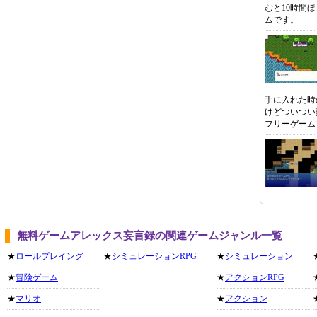
むと10時間
ムです。
手に入れた時
けどついつい
フリーゲーム
無料ゲームアレックス妄言録の関連ゲームジャンル一覧
★
ロールプレイング
★
シミュレーションRPG
★
シミュレーション
★
冒険ゲーム
★
アクションRPG
★
マリオ
★
アクション