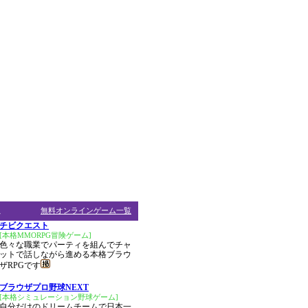
ム
無料オンラインゲーム一覧
チビクエスト
[本格MMORPG冒険ゲーム]
色々な職業でパーティを組んでチャ
ットで話しながら進める本格ブラウ
ザRPGです
ブラウザプロ野球NEXT
[本格シミュレーション野球ゲーム]
自分だけのドリームチームで日本一