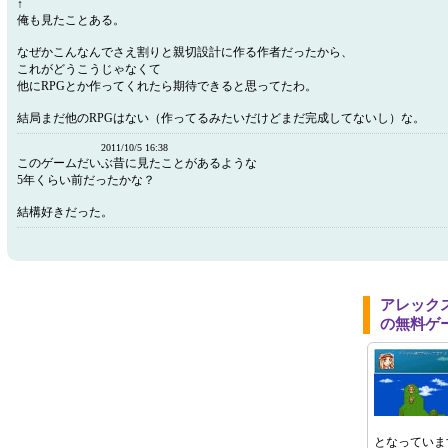
↑
俺も見たことある。
なぜかこんなんでさえ割りと親切設計に作る作者だったから、
これがどうこうじゃなくて
他にRPGとか作ってくれたら期待できると思ってたわ。
結局まだ他のRPGはない（作ってるみたいだけどまだ完成してないし）な。
2011/10/5 16:38
このゲームだいぶ昔に見たことがあるような
5年くらい前だったかな？
結構好きだった。
アレック
の無料ゲ
となっていま