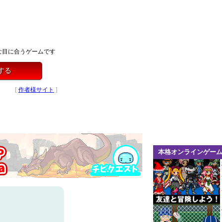
な目に合うゲームです
する
[
作者様サイト
]
本格オンラインゲー