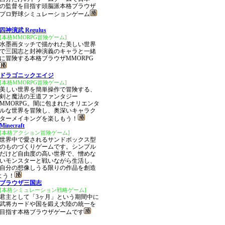
の監督を目指す頭脳派本格ブラウザ
プロ野球シミュレーションゲーム
四神演武 Regulus
[本格MMORPG冒険ゲーム]
水墨画タッチで描かれた美しい世界
で三国志と封神演義のキャラと一緒
に冒険する本格ブラウザMMORPG
ドラゴニックエイジ
[本格MMORPG冒険ゲーム]
美しい世界を簡単操作で冒険する、
剣と魔法の王道ファンタジー
MMORPG。闇に包まれたオリエンタ
ルな世界を冒険し、奥深いキャラク
ターメイキングを楽しもう！
Minecraft
[本格アクション冒険ゲーム]
世界中で愛されるサンドボックス型
のものづくりゲームです。シンプル
だけど自由度の高い世界で、憎めな
いモンスターと戦いながら生活し、
自分の想像しうる限りの作品を創造
よう！
ブラウザ三国志
[本格シミュレーション戦略ゲーム]
君主として「3ヶ月」という期間中に
武将カードや国を鍛え大陸の統一を
目指す本格ブラウザゲームです