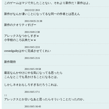
このゲームはマジで大したことない。それより新作だ！新作はよ。
2012/2/22 20:0
新作がなんか凄いことになってるな同一の作者とは思えん
2011/10/25 21:38
新作のクオリティすげー
2011/10/8 2:38
アレックスなつかしすぎｗ
小学校のころ以来だｗｗ
2011/10/5 22:0
crestedguiltyはやく完成させてくれい
2011/10/5 21:6
新作期待
2011/10/5 19:58
最近なんかやけにやる気になってる思ったら
こんなとこでも見かけることになるとは。
しかしネオおもしろすぎるだろうこれは。
2011/10/5 17:1
↑↑
アレックスとか古いなあと思ったらそういうことだったのか。
2011/10/5 16:43