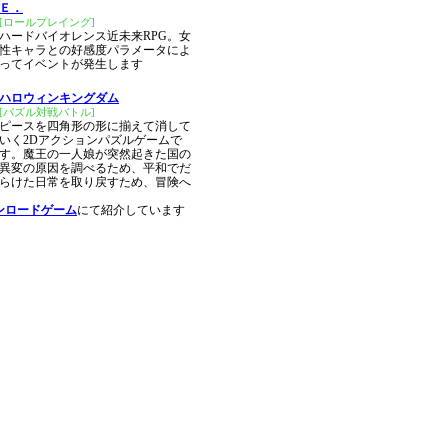
Ｅ．
[ロールプレイング]
ハードバイオレンス近未来RPG。女
性キャラとの好感度パラメータによ
ってイベントが発生します
ハロウィンキングダム
[パズル対戦バトル]
ピースを四角形の形に揃えて消して
いく2Dアクションパズルゲームで
す。魔王の一人娘が突然起きた国の
異変の原因を調べるため、平和でだ
らけた日常を取り戻すため、冒険へ
ンロードゲーム
にて紹介しています