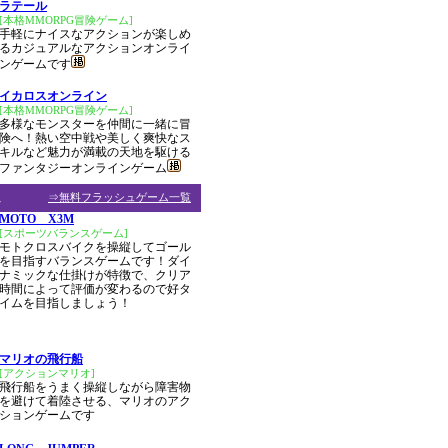
ラテール
[本格MMORPG冒険ゲーム]
手軽にナイスなアクションが楽しめ
るカジュアルなアクションオンライ
ンゲームです
イカロスオンライン
[本格MMORPG冒険ゲーム]
多様なモンスターを仲間に一緒に冒
険へ！熱い空中戦や美しく爽快なス
キルなど魅力が満載の天地を駆ける
ファンタジーオンラインゲーム
ム
⇒無料フラッシュゲーム一覧
MOTO X3M
[スポーツバランスゲーム]
モトクロスバイクを操縦してゴール
を目指すバランスゲームです！ダイ
ナミックな仕掛けが特徴で、クリア
時間によって評価が変わるので好タ
イムを目指しましょう！
マリオの飛行船
[アクションマリオ]
飛行船をうまく操縦しながら障害物
を避けて着陸させる、マリオのアク
ションゲームです