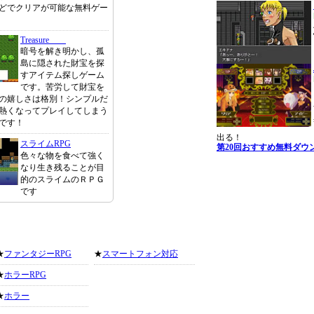
ほどでクリアが可能な無料ゲー
Treasure
暗号を解き明かし、孤
島に隠された財宝を探
すアイテム探しゲーム
です。苦労して財宝を
の嬉しさは格別！シンプルだ
熱くなってプレイしてしまう
です！
出る！
スライムRPG
第20回おすすめ無料ダウ
色々な物を食べて強く
なり生き残ることが目
的のスライムのＲＰＧ
です
★
ファンタジーRPG
★
スマートフォン対応
★
ホラーRPG
★
ホラー