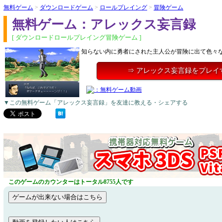
無料ゲーム
>
ダウンロードゲーム
>
ロールプレイング
>
冒険ゲーム
無料ゲーム：アレックス妄言録
[ ダウンロードロールプレイング冒険ゲーム ]
知らない内に勇者にされた主人公が冒険に出て色々
⇒ アレックス妄言録をプレイ
▼この無料ゲーム「アレックス妄言録」を友達に教える・シェアする
このゲームのカウンターはトータル8755人です