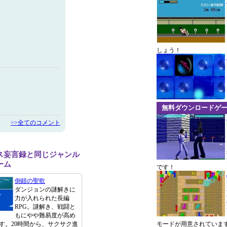
しょう！
無料ダウンロードゲ
>>全てのコメント
ス妄言録と同じジャンル
ーム
です！
倒錯の聖歌
ダンジョンの謎解きに
力が入れられた長編
RPG。謎解き、戦闘と
もにやや難易度が高め
す。20時間から、サクサク進
モードが用意されていま