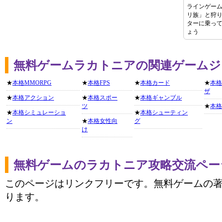
ラインゲー
リ族」と狩
ターに乗っ
ょう
無料ゲームラカトニアの関連ゲームジ
★
本格MMORPG
★
本格FPS
★
本格カード
★
本格
ザ
★
本格アクション
★
本格スポー
★
本格ギャンブル
ツ
★
本格
★
本格シミュレーショ
★
本格シューティン
ン
★
本格女性向
グ
け
無料ゲームのラカトニア攻略交流ペー
このページはリンクフリーです。無料ゲームの
ります。