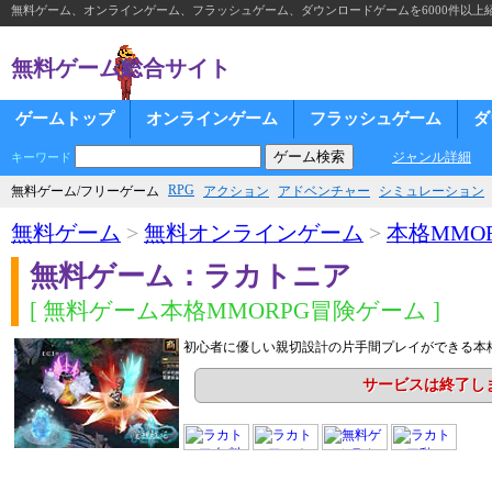
無料ゲーム、オンラインゲーム、フラッシュゲーム、ダウンロードゲームを6000件以上
無料ゲーム総合サイト
ゲームトップ
オンラインゲーム
フラッシュゲーム
ダ
ジャンル詳細
キーワード
RPG
無料ゲーム/フリーゲーム
アクション
アドベンチャー
シミュレーション
無料ゲーム
>
無料オンラインゲーム
>
本格MMOR
無料ゲーム：ラカトニア
[ 無料ゲーム本格MMORPG冒険ゲーム ]
初心者に優しい親切設計の片手間プレイができる本
サービスは終了し