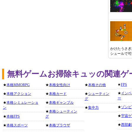
かけたうさぎ
シュールで可
無料ゲームお掃除キュッの関連ゲ
★
FPS
★
本格MMORPG
★
本格女性向け
★
本格その他
★
インベ
★
本格アクション
★
本格カード
★
シューティン
ー
グ
★
本格シミュレーショ
★
本格ギャンブル
★
ゾンビ
ン
★
集中力
★
本格シューティン
★
宇宙ゲ
★
本格FPS
グ
★
西部劇
★
本格スポーツ
★
本格ブラウザ