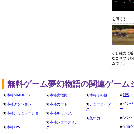
を倒そう
かし確実に近
なゴキブリ駆
ムです。
無料ゲーム夢幻物語の関連ゲーム
★
FPS
★
本格MMORPG
★
本格女性向け
★
本格その他
★
インベ
★
本格アクション
★
本格カード
★
シューティン
ー
グ
★
本格シミュレーショ
★
本格ギャンブル
★
ゾンビ
ン
★
集中力
★
本格シューティン
★
宇宙ゲ
★
本格FPS
グ