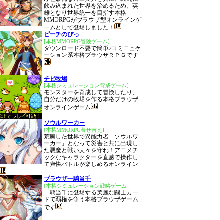
飲み込まれた世界を治めるため、英
雄となり世界統一を目指す本格
MMORPGがブラウザ型オンラインゲ
ームとして登場しました！
ピーチのぴっ！
[本格MMORPG冒険ゲーム]
ダウンロード不要で簡単♪コミニュケ
ーション系本格ブラウザＲＰＧです
チビ牧場
[本格シミュレーション育成ゲーム]
モンスターを育成して冒険したり、
自分だけの牧場を作る本格ブラウザ
オンラインゲーム
ソウルワーカー
[本格MMORPG着せ替え]
荒廃した世界で異能力者「ソウルワ
ーカー」となって災害と共に出現し
た悪魔と戦い人々を守れ！アニメチ
ックなキャラクターを直感で操作し
て爽快バトルが楽しめるオンライン
ブラウザ一騎当千
[本格シミュレーション戦略ゲーム]
一騎当千に登場する美麗な闘士カー
ドで覇権を争う本格ブラウザゲーム
です