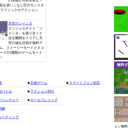
の怪物から村を救え！
器を使いこなし巨大モンスタ
グラフィックのアクション
天空のジャンヌ
エンジェルナイト「ジ
ャンヌ」を操り次々と
迫る難関をクリアし天
空の城を目指す無料ア
ム。ストーリーモードとスコ
ードの2種類のゲームモード
！
無料ダ
闘
★
忍者ゲーム
★
スマートフォン対応
戦バトル
★
アクションRPG
ドベンチャー
★
ロールプレイング
部劇
ューティング
ョン無料