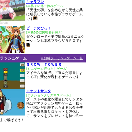
キャラフレ
[本格その他一休みゲーム]
「天使の羽」を集めながら天使と共
に成長していく本格ブラウザゲーム
です
ピーチのぴっ！
[本格MMORPG着せ替え]
ダウンロード不要で簡単♪コミニュケ
ーション系本格ブラウザＲＰＧです
ラッシュゲーム
⇒無料フラッシュゲーム一覧
ＧＲＯＷ ＴＯＷＥＲ
[ミニゲーム暇つぶしゲーム]
アイテムを選択して選んだ順番によ
って塔に変化が現れるゲームです
ロケットサンタ
[アクションクリスマスゲーム]
ブーストや強化を駆使してサンタを
飛ばすアクション無料ゲーム！拾っ
たり稼いだ距離でもらえるお金を使
って出来る限りロケットを強化し
て、サンタをプレゼントを待つ兵士
まで飛ばそう！