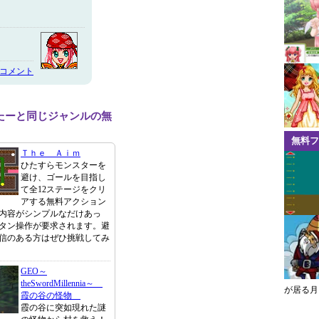
のコメント
たーと同じジャンルの無
無料フ
Ｔｈｅ Ａｉｍ
ひたすらモンスターを
避け、ゴールを目指し
て全12ステージをクリ
アする無料アクション
内容がシンプルなだけあっ
タン操作が要求されます。避
信のある方はぜひ挑戦してみ
GEO～
theSwordMillennia～
が居る月
霞の谷の怪物
霞の谷に突如現れた謎