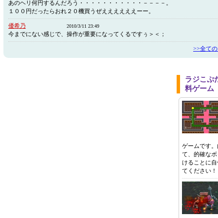
あのヘリ何円するんだろう・・・・・・・・・・・－－－－。
１００円だったらおれ２０機買うぜええええええーー。
優希乃
2010/3/11 23:49
今までにない感じで、操作が重要になってくるですぅ＞＜；
>>全て
ラジこぷ
料ゲーム
ゲームです。
て、的確なボ
けることに自
てください！