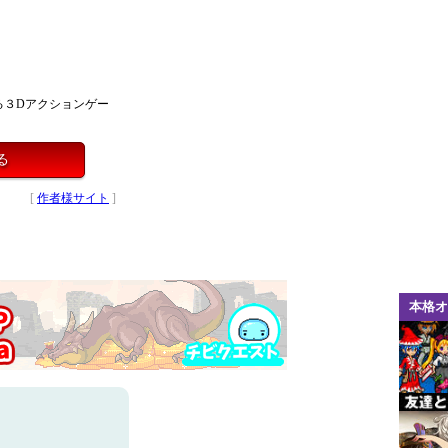
る３Dアクションゲー
る
[
作者様サイト
]
本格オ