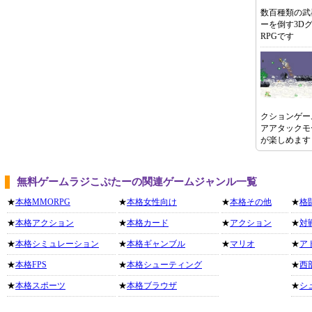
数百種類の武
ーを倒す3D
RPGです
クションゲー
アアタックモ
が楽しめます
無料ゲームラジこぷたーの関連ゲームジャンル一覧
★
本格MMORPG
★
本格女性向け
★
本格その他
★
格
★
本格アクション
★
本格カード
★
アクション
★
対
★
本格シミュレーション
★
本格ギャンブル
★
マリオ
★
ア
★
本格FPS
★
本格シューティング
★
西
★
本格スポーツ
★
本格ブラウザ
★
シ