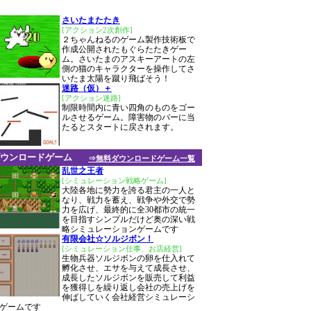
さいたまたたき
[アクション2次創作]
２ちゃんねるのゲーム製作技術板で
作成公開されたもぐらたたきゲー
ム。さいたまのアスキーアートの左
側の猫のキャラクターを操作してさ
いたま太陽を蹴り飛ばそう！
迷路（仮）＋
[アクション迷路]
制限時間内に青い四角のものをゴー
ルさせるゲーム。障害物のバーに当
たるとスタートに戻されます。
ウンロードゲーム
⇒無料ダウンロードゲーム一覧
乱世之王者
[シミュレーション戦略ゲーム]
大陸各地に勢力を誇る君主の一人と
なり、戦力を蓄え、戦争や外交で勢
力を広げ、最終的に全30都市の統一
を目指すシンプルだけど奥の深い戦
略シミュレーションゲームです
有限会社☆ソルジボン！
[シミュレーション仕事、お店経営]
生物兵器ソルジボンの卵を仕入れて
孵化させ、エサを与えて成長させ、
成長したソルジボンを販売して利益
を獲得しを繰り返し会社の売上げを
伸ばしていく会社経営シミュレーシ
ゲームです