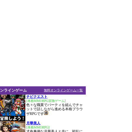
ンラインゲーム
無料オンラインゲーム一覧
チビクエスト
[本格MMORPG冒険ゲーム]
色々な職業でパーティを組んでチャ
ットで話しながら進める本格ブラウ
ザRPGです
月華美人
[本格MMORPG]
才色兼備な月華美人と共に、戦乱に