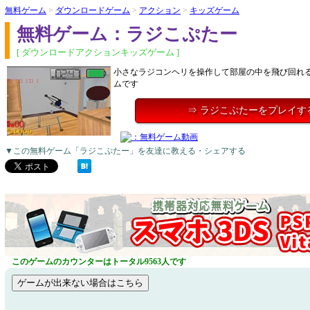
無料ゲーム
>
ダウンロードゲーム
>
アクション
>
キッズゲーム
無料ゲーム：ラジこぷたー
[ ダウンロードアクションキッズゲーム ]
小さなラジコンヘリを操作して部屋の中を飛び回れ
ムです
⇒ ラジこぷたーをプレイす
▼この無料ゲーム「ラジこぷたー」を友達に教える・シェアする
このゲームのカウンターはトータル9563人です