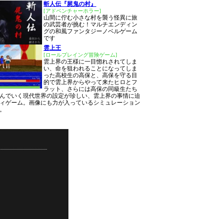
斬人伝『屍鬼の村』
[アドベンチャーホラー]
山間に佇む小さな村を襲う怪異に旅
の武芸者が挑む！マルチエンディン
グの和風ファンタジーノベルゲーム
です
雲上王
[ロールプレイング冒険ゲーム]
雲上界の王様に一目惚れされてしま
い、命を狙われることになってしま
った高校生の高保と、高保を守る目
的で雲上界からやって来たヒロとフ
ラット、さらには高保の同級生たち
んでいく現代世界の設定が珍しい、雲上界の事情に迫
ィゲーム。画像にも力が入っているシミュレーション
す。