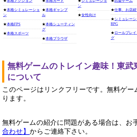
★
本格アクション
★
本格カード
★
シミュレーショ
★
恋愛ゲーム
ン
★
本格シミュレーショ
★
本格ギャンブ
★
仕事、お店経
ン
ル
★
女性向け
★
シミュレーシ
RPG
★
本格FPS
★
本格シューティン
グ
★
ロールプレイ
★
本格スポーツ
グ
★
本格ブラウザ
無料ゲームのトレイン趣味！東武
について
このページはリンクフリーです。無料ゲー
ります。
無料ゲームの紹介に問題がある場合は、お
合わせ】
からご連絡下さい。