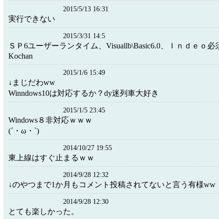
2015/5/13 16:31
実行できない
2015/3/31 14:5
ＳＰ6ユーザーランタイム、Visuallb\Basic6.0、Ｉｎｄｅｏ
Kochan
2015/1/6 15:49
↓まじだわww
Winndows10は対応するか？dy迷列車大好き
2015/1/5 23:45
Windows８非対応ｗｗｗ
(´・ω・`)
2014/10/27 19:55
東上線はすぐ止まるｗｗ
2014/9/28 12:32
↓のやつまで1か月もコメント投稿されてないと言う有様ww
2014/9/28 12:30
とても楽しかった。