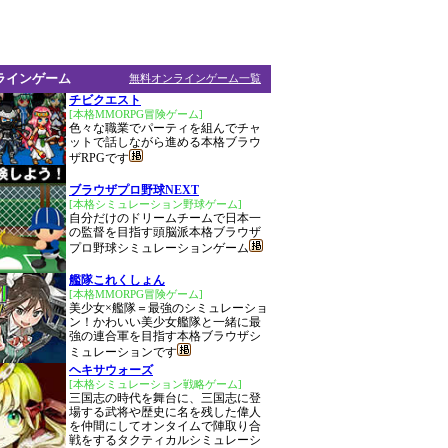
ラインゲーム
無料オンラインゲーム一覧
チビクエスト
[本格MMORPG冒険ゲーム]
色々な職業でパーティを組んでチャ
ットで話しながら進める本格ブラウ
ザRPGです
ブラウザプロ野球NEXT
[本格シミュレーション野球ゲーム]
自分だけのドリームチームで日本一
の監督を目指す頭脳派本格ブラウザ
プロ野球シミュレーションゲーム
艦隊これくしょん
[本格MMORPG冒険ゲーム]
美少女×艦隊＝最強のシミュレーショ
ン！かわいい美少女艦隊と一緒に最
強の連合軍を目指す本格ブラウザシ
ミュレーションです
ヘキサウォーズ
[本格シミュレーション戦略ゲーム]
三国志の時代を舞台に、三国志に登
場する武将や歴史に名を残した偉人
を仲間にしてオンタイムで陣取り合
戦をするタクティカルシミュレーシ