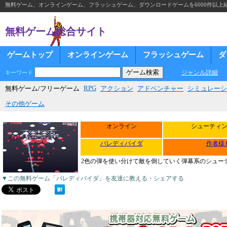
無料ゲーム、オンラインゲーム、フラッシュゲーム、ダウンロードゲームを6000件以上
無料ゲーム総合サイト
ゲームトップ
オンラインゲーム
フラッシュゲーム
ダ
ジャンル詳細
キーワード
RPG
無料ゲーム/フリーゲーム
アクション
アドベンチャー
シミュレーシ
その他ゲーム
オンライン
シューティ
バレディバイダ
作者様
2色の弾を使い分けて敵を倒していく弾幕系のシュー
▼この無料ゲーム「バレディバイダ」を友達に教える・シェアする