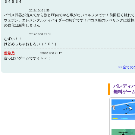
３４５３４
2018/10/10 1:53
パゴス武器が出来てから割とFF内でやる事がないコルヌスです！前回軽く触れ
ウェポン、エレメンタルディバイダ―の紹介です！パゴス編のレベリングは緩和
の強化は緩和しません
2012/10/31 21:31
むずい！！
けどめっちゃおもろい（＾Ｏ＾）
優希乃
2009/11/30 21:17
昔っぽいゲームですぅ＞＜；
>>全ての
バレディ
無料ゲー