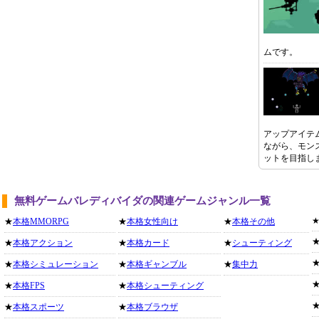
ムです。
アップアイテ
ながら、モン
ットを目指し
無料ゲームバレディバイダの関連ゲームジャンル一覧
★
本格MMORPG
★
本格女性向け
★
本格その他
★
本格アクション
★
本格カード
★
シューティング
★
本格シミュレーション
★
本格ギャンブル
★
集中力
★
本格FPS
★
本格シューティング
★
本格スポーツ
★
本格ブラウザ