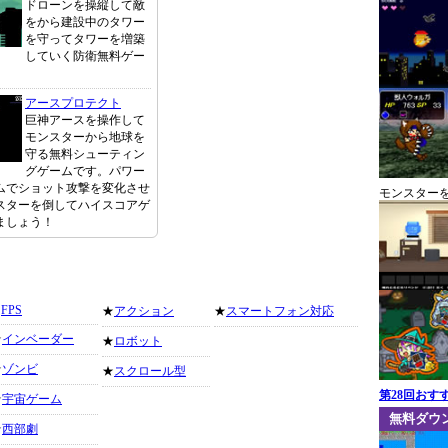
ドローンを操縦して敵
をから建設中のタワー
を守ってタワーを増築
していく防衛無料ゲー
アースプロテクト
巨神アースを操作して
モンスターから地球を
守る無料シューティン
グゲームです。パワー
ムでショット攻撃を変化させ
モンスター
スターを倒してハイスコアゲ
ましょう！
★
FPS
★
アクション
★
スマートフォン対応
★
インベーダー
★
ロボット
★
ゾンビ
★
スクロール型
第28回おす
★
宇宙ゲーム
無料ダウ
★
西部劇