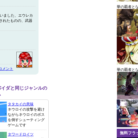
華の覇者と
ていました、エウレカ
されたものの、武器
コメント
華の覇者と
バイダと同じジャンルの
ム
タタカイの意味
ネウロイの攻撃を避け
ながらネウロイのボス
を倒すシューティング
ゲームです
無料フラ
タワードロイツ