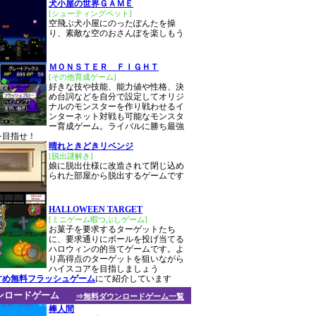
犬小屋の世界ＧＡＭＥ
[シューティングペット]
空飛ぶ犬小屋にのったぽんたを操
り、素敵な空のおさんぽを楽しもう
ＭＯＮＳＴＥＲ ＦＩＧＨＴ
[その他育成ゲーム]
好きな技や技能、能力値や性格、決
め台詞などを自分で設定してオリジ
ナルのモンスターを作り戦わせるイ
ンターネット対戦も可能なモンスタ
ー育成ゲーム。ライバルに勝ち最強
を目指せ！
晴れときどきリベンジ
[脱出謎解き]
娘に脱出仕様に改造されて閉じ込め
られた部屋から脱出するゲームです
HALLOWEEN TARGET
[ミニゲーム暇つぶしゲーム]
お菓子を要求するターゲットたち
に、要求通りにボールを投げ当てる
ハロウィンの的当てゲームです。よ
り高得点のターゲットを狙いながら
ハイスコアを目指しましょう
すめ無料フラッシュゲーム
にて紹介しています
ンロードゲーム
⇒無料ダウンロードゲーム一覧
棒人間