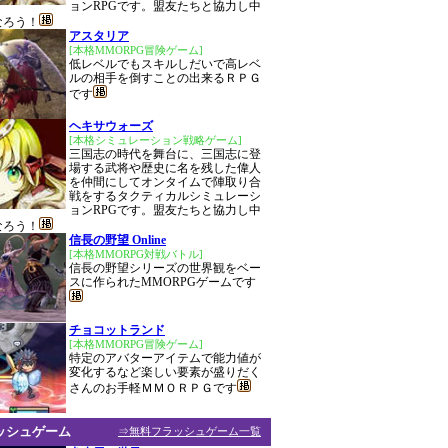
ョンRPGです。盟友たちと協力し中
なろう！
アスタリア
[本格MMORPG冒険ゲーム]
低レベルでもスキルしだいで高レベ
ルの相手を倒すことの出来るＲＰＧ
です
ヘキサウォーズ
[本格シミュレーション戦略ゲーム]
三国志の時代を舞台に、三国志に登
場する武将や歴史に名を残した偉人
を仲間にしてオンタイムで陣取り合
戦をするタクティカルシミュレーシ
ョンRPGです。盟友たちと協力し中
なろう！
信長の野望 Online
[本格MMORPG対戦バトル]
信長の野望シリーズの世界観をベー
スに作られたMMORPGゲームです
チョコットランド
[本格MMORPG冒険ゲーム]
特定のアバターアイテムで能力値が
変化するなど楽しい要素が盛りだく
さんのお手軽ＭＭＯＲＰＧです
ッシュゲーム
⇒無料フラッシュゲーム一覧