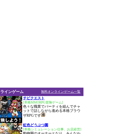
ンラインゲーム
無料オンラインゲーム一覧
チビクエスト
[本格MMORPG冒険ゲーム]
色々な職業でパーティを組んでチャ
ットで話しながら進める本格ブラウ
ザRPGです
虹色どうぶつ園
[本格シミュレーション仕事、お店経営]
動物園のオーナーとなり、みんなか