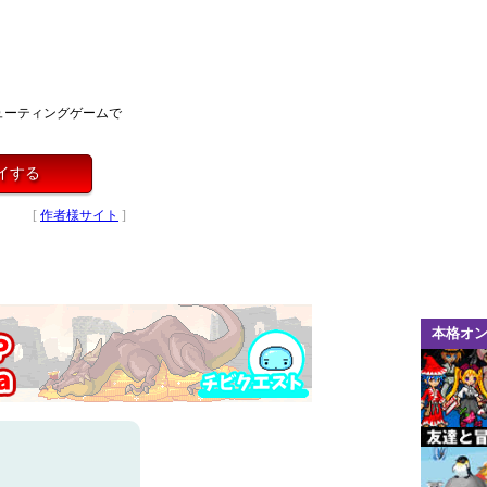
ューティングゲームで
イする
[
作者様サイト
]
本格オ