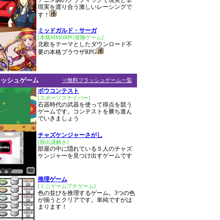
アニメ調のグラフィックで現実と非
現実を渡り合う激しいレーシングで
す！
ミッドガルド・サーガ
[本格MMORPG冒険ゲーム]
北欧をテーマとしたダウンロード不
要の本格ブラウザRPG
ラッシュゲーム
⇒無料フラッシュゲーム一覧
ボウコンテスト
[スポーツスナイパー]
石器時代の武器を使って得点を競う
ゲームです。コンテストを勝ち進ん
でいきましょう
チャズケンジャーさがし
[脱出謎解き]
部屋の中に隠れている５人のチャズ
ケンジャーを見つけ出すゲームです
推理ゲーム
[ミニゲームプチゲーム]
色の並びを推理するゲーム。3つの色
が揃うとクリアです。単純ですがは
まります！