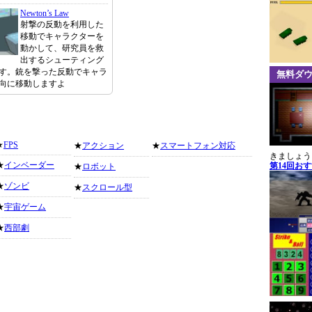
Newton’s Law
射撃の反動を利用した
移動でキャラクターを
動かして、研究員を救
出するシューティング
す。銃を撃った反動でキャラ
無料ダ
向に移動しますよ
★
FPS
★
アクション
★
スマートフォン対応
きましょう
★
インベーダー
第14回お
★
ロボット
★
ゾンビ
★
スクロール型
★
宇宙ゲーム
★
西部劇