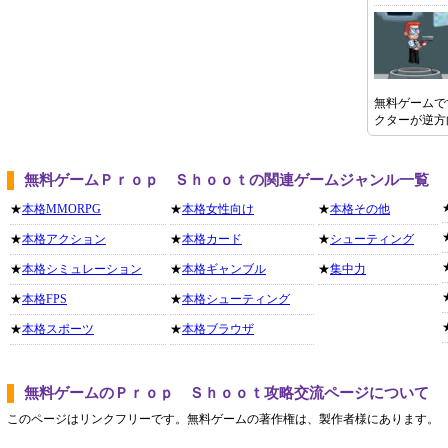
無料ゲームで
クターが逆方
無料ゲームＰｒｏｐ Ｓｈｏｏｔの関連ゲームジャンル一覧
★
本格MMORPG
★
本格女性向け
★
本格その他
★
本格アクション
★
本格カード
★
シューティング
★
本格シミュレーション
★
本格ギャンブル
★
集中力
★
本格FPS
★
本格シューティング
★
本格スポーツ
★
本格ブラウザ
無料ゲームのＰｒｏｐ Ｓｈｏｏｔ攻略交流ページについて
このページはリンクフリーです。無料ゲームの著作権は、製作者様にあります。