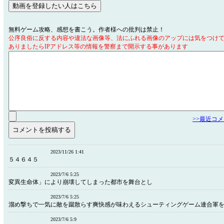
無料ゲーム攻略、感想を書こう。作者様への批判は禁止！
公序良俗に反する内容や違法な画像等、法にふれる画像のアップには気をつけ
ありましたらIPアドレス等の情報を警察まで開示する事があります
>>最近コ
2023/11/26 1:41
５４６４５
2023/7/6 5:25
変異生命体」により崩壊してしまった都市を舞台とし
2023/7/6 5:25
溜め撃ちで一気に敵を蹴散らす爽快感が味わえるシューティングゲーム連合軍
2023/7/6 5:9