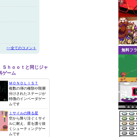
>>全てのコメント
無料フ
 Ｓｈｏｏｔと同じジャ
料ゲーム
ＭＯＮＯＬＩＳＴ
複数の弾の種類や階層
分けされたステージが
特徴のインベーダゲー
ムです
ミサイルの降る星
空から降り注ぐミサイ
ルに耐え、星を護り抜
くシューティングゲー
ムです