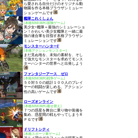
ら愛される自分だけのオリジナル動
物園を作る本格ブラウザシミュレー
ションゲームです
艦隊これくしょん
[本格MMORPG冒険ゲーム]
美少女×艦隊＝最強のシミュレーショ
ン！かわいい美少女艦隊と一緒に最
強の連合軍を目指す本格ブラウザシ
ミュレーションです
モンスターハンターF
[本格アクションモンスター]
まだ見ぬ地を、未知の素材を、そし
て強大なモンスターを求めてモンス
ターハンターの世界へと出発しよう
ファンタジーアース ゼロ
[本格MMORPG戦争ゲーム]
５０対５０の総計１００人のプレイ
ヤーの戦闘が楽しめる、アクション
性の高いゲームです
ローズオンライン
[本格MMORPG着せ替え]
７つの惑星を舞台に乗り物や装備を
集め、惑星間の戦もやってしまうＲ
ＰＧです
ドリフトシティ
[本格スポーツ車ゲーム]