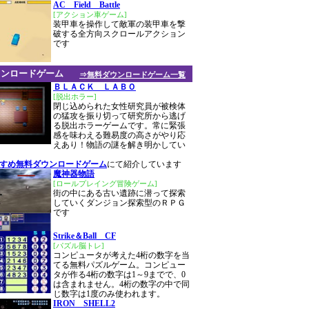
AC Field Battle
[アクション車ゲーム]
装甲車を操作して敵軍の装甲車を撃
破する全方向スクロールアクション
です
ウンロードゲーム
⇒無料ダウンロードゲーム一覧
ＢＬＡＣＫ ＬＡＢＯ
[脱出ホラー]
閉じ込められた女性研究員が被検体
の猛攻を振り切って研究所から逃げ
る脱出ホラーゲームです。常に緊張
感を味わえる難易度の高さがやり応
えあり！物語の謎を解き明かしてい
すすめ無料ダウンロードゲーム
にて紹介しています
魔神器物語
[ロールプレイング冒険ゲーム]
街の中にある古い遺跡に潜って探索
していくダンジョン探索型のＲＰＧ
です
Strike＆Ball CF
[パズル脳トレ]
コンピュータが考えた4桁の数字を当
てる無料パズルゲーム。コンピュー
タが作る4桁の数字は1～9までで、0
は含まれません。4桁の数字の中で同
じ数字は1度のみ使われます。
IRON SHELL2