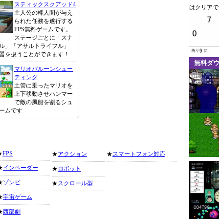
スティックスクアッド4
はクリアで
主人公の棒人間が与え
られた任務を遂行する
FPS無料ゲームです。
ステージごとに「スナ
ル」「アサルトライフル」
器を扱うことができます！
無料ダ
マリオバルーンシュー
ティング
土管に乗ったマリオを
上下移動させハンマー
で敵の風船を割るシュ
ームです
★
FPS
★
アクション
★
スマートフォン対応
★
インベーダー
★
ロボット
★
ゾンビ
★
スクロール型
★
宇宙ゲーム
★
西部劇