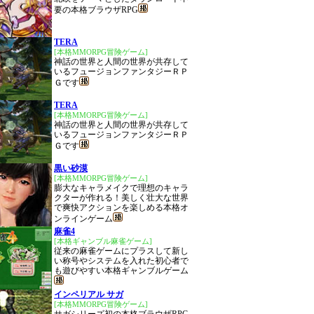
要の本格ブラウザRPG
TERA
[本格MMORPG冒険ゲーム]
神話の世界と人間の世界が共存して
いるフュージョンファンタジーＲＰ
Ｇです
TERA
[本格MMORPG冒険ゲーム]
神話の世界と人間の世界が共存して
いるフュージョンファンタジーＲＰ
Ｇです
黒い砂漠
[本格MMORPG冒険ゲーム]
膨大なキャラメイクで理想のキャラ
クターが作れる！美しく壮大な世界
で爽快アクションを楽しめる本格オ
ンラインゲーム
麻雀4
[本格ギャンブル麻雀ゲーム]
従来の麻雀ゲームにプラスして新し
い称号やシステムを入れた初心者で
も遊びやすい本格ギャンブルゲーム
インペリアル サガ
[本格MMORPG冒険ゲーム]