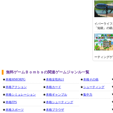
イパーライフ
「短銃」の銃
ーティングゲ
無料ゲームＢｏｍｂｓの関連ゲームジャンル一覧
★
本格MMORPG
★
本格女性向け
★
本格その他
★
本格アクション
★
本格カード
★
シューティング
★
本格シミュレーション
★
本格ギャンブル
★
集中力
★
本格FPS
★
本格シューティング
★
本格スポーツ
★
本格ブラウザ