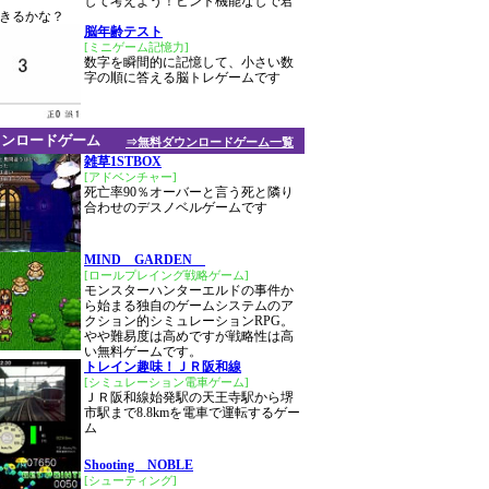
して考えよう！ヒント機能なしで君
きるかな？
脳年齢テスト
[ミニゲーム記憶力]
数字を瞬間的に記憶して、小さい数
字の順に答える脳トレゲームです
ウンロードゲーム
⇒無料ダウンロードゲーム一覧
雑草1STBOX
[アドベンチャー]
死亡率90％オーバーと言う死と隣り
合わせのデスノベルゲームです
MIND GARDEN
[ロールプレイング戦略ゲーム]
モンスターハンターエルドの事件か
ら始まる独自のゲームシステムのア
クション的シミュレーションRPG。
やや難易度は高めですが戦略性は高
い無料ゲームです。
トレイン趣味！ＪＲ阪和線
[シミュレーション電車ゲーム]
ＪＲ阪和線始発駅の天王寺駅から堺
市駅まで8.8kmを電車で運転するゲー
ム
Shooting NOBLE
[シューティング]