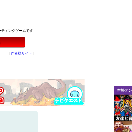
ーティングゲームです
る
[
作者様サイト
]
本格オ