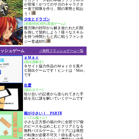
サガシリーズ初の本格ブラウザRPG
が登場！かつてのサガのキャラクタ
ー達で部隊を作り、闇の軍勢と戦お
う！
少女とドラゴン
[本格MMORPG育成ゲーム]
魔方陣の封印から解き放たれた幻獣
を倒して契約しよう！様々なスキル
を持つ仲間たちと共に戦うファンタ
ジー育成RPG
ラッシュゲーム
⇒無料フラッシュゲーム一覧
ｐＭａｃ
[脱出謎解き]
８サイト協力作品のＭａｃＯＳ風Ｐ
Ｃ脱出ゲームです！ヒントは「Mist」
です
生霊
[脱出ホラー]
知り合いの記者から送られてきた手
紙を元に謎を解いていくゲームです
箱が小さい！ PARTⅡ
[パズル脳トレ]
小さな正方形の箱の中に全部で17個
のピースをはめこむとクリアとなる
無料パズルゲーム。クリアには発想
の転換が必要不可欠！頭を柔らかく