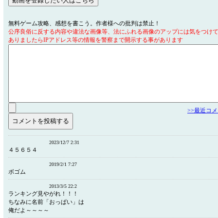
無料ゲーム攻略、感想を書こう。作者様への批判は禁止！
公序良俗に反する内容や違法な画像等、法にふれる画像のアップには気をつけ
ありましたらIPアドレス等の情報を警察まで開示する事があります
>>最近コ
2023/12/7 2:31
４５６５４
2019/2/1 7:27
ボゴム
2013/3/5 22:2
ランキング見やがれ！！！
ちなみに名前「おっぱい」は
俺だよ～～～～