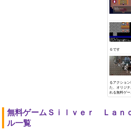
Ｇです
るアクション
た、オリジナ
れる無料ゲー
無料ゲームＳｉｌｖｅｒ Ｌａｎ
ル一覧