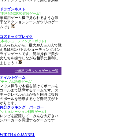
コンテンツとイベントで楽しさ満点
ドラゴンネスト
[本格MMORPG冒険ゲーム]
家庭用ゲーム機で見られるような派
手なアクションシーンがウリのゲー
ムです
コズミックブレイク
[本格シューティングロボット]
15人vs15人から、最大30人vs30人で戦
えるMMOバトルシューティングオン
ラインゲームです。簡単操作で美少
女たちを操作しながら相手に勝利し
ましょう！
ム
⇒無料フラッシュゲーム一覧
ティルトゲーム
[テーブル誘導ゲーム]
マウス操作で木箱を傾けてボールを
ゴールまで誘導するゲームです。ス
テージレベルが上がると同時に複数
のボールを誘導するなど難易度が上
がります。
何分クッキング バーガー
[シミュレーション料理ゲーム]
レシピを記憶して、みんな大好きハ
ンバーガーを調理するゲームです
WIDTH４０JANNEL