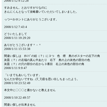
2008/1/12 9:12:28
すみません。とおりすがりなのに
きんにくんとなって攻略書いていただいてしまいました。
っつーかホントにありがとうございます。
2008/1/12 7:43:4
どういたしまして
2008/1/11 19:29:20
ありがとうございます＾－＾
2008/1/11 15:53:38
間違い探しは ｵﾚﾝｼﾞの絵（？）に３つ 色 煙 奥のポスターの左下の角
灰皿（？）の左端の真ん中あたり 右下 奥の上の灰色の部分の色
灰皿（？）の穴の部分の左から３番目 右上の灰色の部分の角
2008/1/11 9:9:47
「いまでもあいしています」
なんだか切ないですね…(T_T)昔を思い出しちまったよう。
2008/1/10 23:52:49
本文中に〇〇〇と書かないと教えません
2008/1/10 22:49:57
間違い探しが出来ません