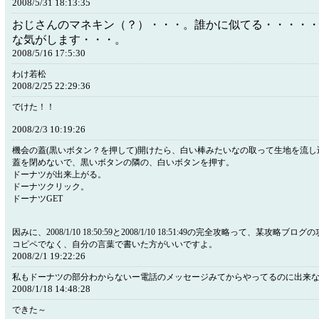
2008/5/31 18:13:35
おじさんのマネキン（？）・・・。誰かに似てる・・・・
な気がします・・・。
2008/5/16 17:5:30
わけ若松
2008/2/25 22:29:36
でけた！！
2008/2/3 10:19:26
機会の蓋(黒いボタン？を押して)開けたら、白い棒みたいなの取って生地を流し
蓋を閉めないで、黒いボタンの隣の、白いボタンを押す。
ドーナツが出来上がる。
ドーナツクリック。
ドーナツGET
因みに、2008/1/10 18:50:59と2008/1/10 18:51:49の完全攻略って、某攻略ブ
コピペでなく、自分の言葉で書いた方がいいですよ。
2008/2/1 19:22:26
私もドーナツの部分わからないー電話のメッセージみてからやってるのに出来
2008/1/18 14:48:28
できた～