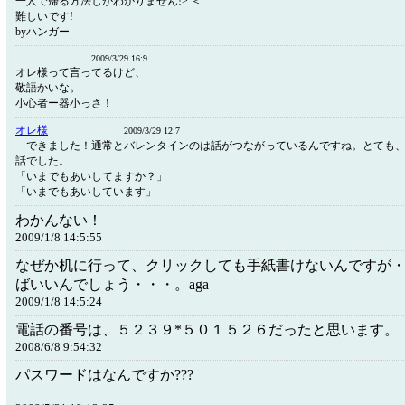
一人で帰る方法しかわかりません!> ＜
難しいです!
byハンガー
2009/3/29 16:9
オレ様って言ってるけど、
敬語かいな。
小心者ー器小っさ！
オレ様
2009/3/29 12:7
できました！通常とバレンタインのは話がつながっているんですね。とても
話でした。
「いまでもあいしてますか？」
「いまでもあいしています
わかんない！
2009/1/8 14:5:55
なぜか机に行って、クリックしても手紙書けないんですが
ばいいんでしょう・・・。aga
2009/1/8 14:5:24
電話の番号は、５２３９*５０１５２６だったと思います。
2008/6/8 9:54:32
パスワードはなんですか???