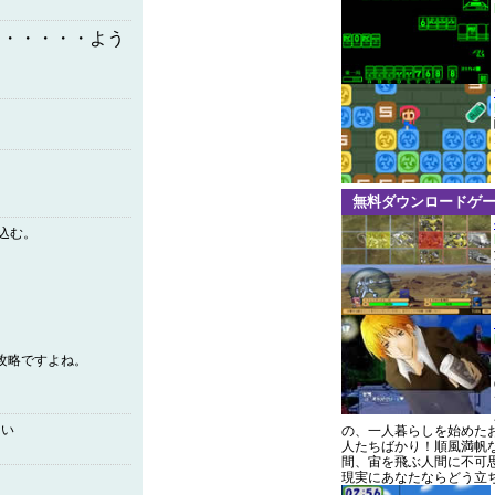
・・・・・・よう
無料ダウンロードゲ
込む。
ログの攻略ですよね。
ない
の、一人暮らしを始めた
人たちばかり！順風満帆
間、宙を飛ぶ人間に不可
現実にあなたならどう立