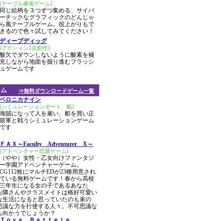
[テーブル麻雀ゲーム]
同じ絵柄を３つずつ集める、サイバ
ーチックなグラフィックのどんじゃ
ら風テーブルゲーム。役上がりもで
きるので色々試してみてください！
ディープディッグ
[アクション2次創作]
酸欠でダウンしないように酸素を補
充しながら地面を掘り進むフラッシ
ュゲームです
ーム
⇒無料ダウンロードゲーム一覧
ベロニカナイン
[シミュレーションボート、船]
海賊になって人を雇い、船を買い正
規軍と戦うシミュレーションゲーム
です
ＦＡＸ～Faculty Adventurer X～
[アドベンチャー恋愛ゲーム]
（やや）女性・乙女向けファンタジ
ー学園アドベンチャーゲーム。
CG112枚にマルチEDが23種用意され
ている無料ゲームです！春から高校
三年生になる女の子であるあなた
お隣さんやクラスメイトは格好可愛い
な生活になると思っていたのも束の
思議な力を行使する人々。不可思議な
ち向かうでしょうか？
Ｔｏｙｓ Ｂａｔｔｅｌｅ