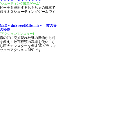
[シューティング戦車ゲーム]
ビー玉を発射するおもちゃの戦車で
戦う３Ｄシューティングゲームです
GEO～theSwordMillennia～ 霞の谷
の怪物
[アクションモンスター]
霞の谷に突如現れた謎の怪物から村
を救え！数百種類の武器を使いこな
し巨大モンスターを倒す3Dグラフィ
ックのアクションRPGです