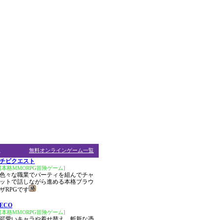
ム
無料オンラインゲーム一覧
チビクエスト
[本格MMORPG冒険ゲーム]
色々な職業でパーティを組んでチャ
ットで話しながら進める本格ブラウ
ザRPGです
ECO
[本格MMORPG冒険ゲーム]
可愛いキャラや着せ替え、斬新な憑