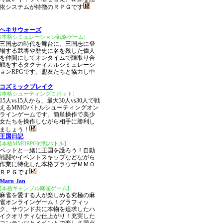
依システムが特徴のＲＰＧです
ヘキサウォーズ
[本格シミュレーション戦略ゲーム]
三国志の時代を舞台に、三国志に登
場する武将や歴史に名を残した偉人
を仲間にしてオンタイムで陣取り合
戦をするタクティカルシミュレーシ
ョンRPGです。盟友たちと協力し中
コズミックブレイク
[本格シューティングロボット]
15人vs15人から、最大30人vs30人で戦
えるMMOバトルシューティングオン
ラインゲームです。簡単操作で美少
女たちを操作しながら相手に勝利し
ましょう！
王国日記
[本格MMORPG対戦バトル]
ペットと一緒に王国を護ろう！自動
戦闘やイベントスキップなどながら
作業に特化した本格ブラウザＭＭＯ
ＲＰＧです
Maru-Jan
[本格ギャンブル麻雀ゲーム]
麻雀を愛する人が楽しめる究極の麻
雀オンラインゲーム！グラフィッ
ク、サウンド共に本物を追求したハ
イクオリティな仕上がり！充実した