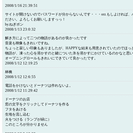
2008/1/16 21:39:51
サイトが開けないのでパスワードが分からないんです・・・orz.もしよければ
ださい。よろしくお願いしますっっ！
by.ねぎポン
2008/1/13 23:0:32
解き方によって二つの物語があるのが良かったです
音楽も映像もきれいですね。
ちょっと寂しい印象もありましたが、HAPPYな結末も用意されていたのでほっ
物語が、凍った心を溶かすのと鍵についた氷を溶かすにかけているのかなと思
オープニングロールもきれいにできていて良かったです。
2008/1/12 12:19:25
林檎
2008/1/12 12:6:55
電話をかけないとドーナツは作れないよ。
2008/1/12 11:29:42
ドーナツのお店
窓の文字をクリックしてドーナツを作る
フタをあける
生地を流し込む
火をつける（ランプが緑に）
このところが分かりません