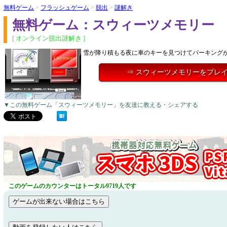
無料ゲーム
>
フラッシュゲーム
>
脱出
>
謎解き
無料ゲーム：スウィーツメモリー
[ オンライン脱出謎解き ]
雪が降り積もる夜に車のキーを見つけてパーキング
⇒ スウィーツメモリーをプレ
▼この無料ゲーム「スウィーツメモリー」を友達に教える・シェアする
このゲームのカウンターはトータル9719人です