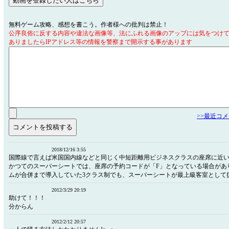
無料ゲーム攻略、感想を書こう。作者様への批判は禁止！
公序良俗に反する内容や違法な画像等、法にふれる画像のアップには気をつけ
ありましたらIPアドレス等の情報を警察まで開示する事があります
>>最近コ
2018/12/16 3:55
国際線で言えば米国国内線などと同じく中短距離用ビジネスクラスの座席に近
かつてのスーパーシートでは、座席の予約コードが「F」となっている場合があ
ムが合併まで導入していた3クラス制でも、スーパーシートが最上級客室として
2012/3/29 20:19
助けて！！！
分からん
2012/2/12 20:57