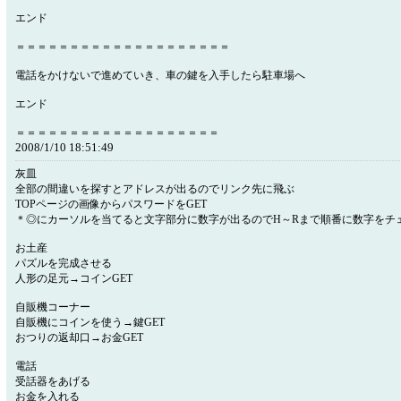
エンド
＝＝＝＝＝＝＝＝＝＝＝＝＝＝＝＝＝＝＝＝
電話をかけないで進めていき、車の鍵を入手したら駐車場へ
エンド
＝＝＝＝＝＝＝＝＝＝＝＝＝＝＝＝＝＝＝
2008/1/10 18:51:49
灰皿
全部の間違いを探すとアドレスが出るのでリンク先に飛ぶ
TOPページの画像からパスワードをGET
＊◎にカーソルを当てると文字部分に数字が出るのでH～Rまで順番に数字をチ
お土産
パズルを完成させる
人形の足元→コインGET
自販機コーナー
自販機にコインを使う→鍵GET
おつりの返却口→お金GET
電話
受話器をあげる
お金を入れる