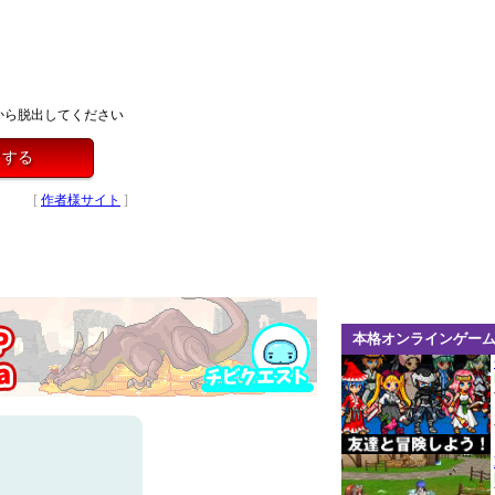
から脱出してください
イする
[
作者様サイト
]
本格オンラインゲー