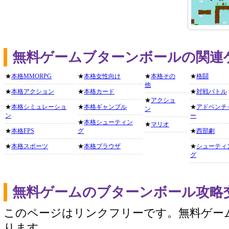
無料ゲームブターンボールの関連
★
本格MMORPG
★
本格女性向け
★
本格その
★
格闘
他
★
本格アクション
★
本格カード
★
対戦バトル
★
アクショ
★
本格シミュレーショ
★
本格ギャンブル
★
アドベンチ
ン
ン
ー
★
本格シューティン
★
マリオ
★
本格FPS
グ
★
西部劇
★
本格スポーツ
★
本格ブラウザ
★
シューティ
グ
無料ゲームのブターンボール攻略
このページはリンクフリーです。無料ゲー
ります。