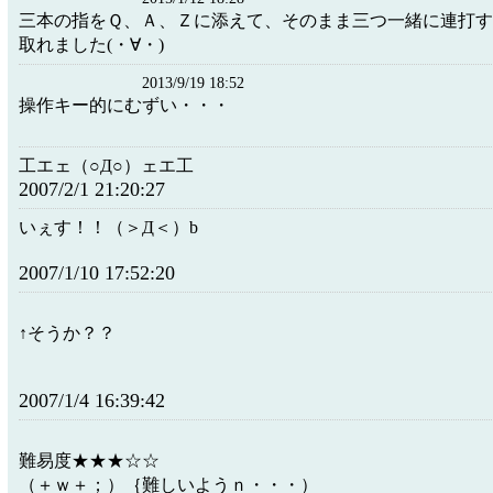
三本の指をＱ、Ａ、Ｚに添えて、そのまま三つ一緒に連打
取れました(・∀・)
2013/9/19 18:52
操作キー的にむずい・・・
工エェ（○Д○）ェエ工
2007/2/1 21:20:27
いぇす！！（＞Д＜）b
2007/1/10 17:52:20
↑そうか？？
2007/1/4 16:39:42
難易度★★★☆☆
（＋ｗ＋；）｛難しいようｎ・・・）