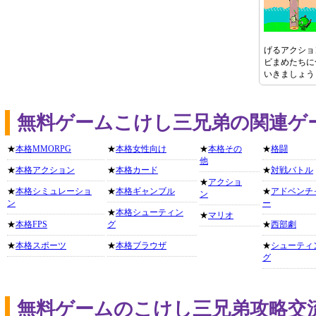
げるアクショ
ビまめたちに
いきましょう
無料ゲームこけし三兄弟の関連ゲ
★
本格MMORPG
★
本格女性向け
★
本格その
★
格闘
他
★
本格アクション
★
本格カード
★
対戦バトル
★
アクショ
★
本格シミュレーショ
★
本格ギャンブル
★
アドベンチ
ン
ン
ー
★
本格シューティン
★
マリオ
★
本格FPS
グ
★
西部劇
★
本格スポーツ
★
本格ブラウザ
★
シューティ
グ
無料ゲームのこけし三兄弟攻略交