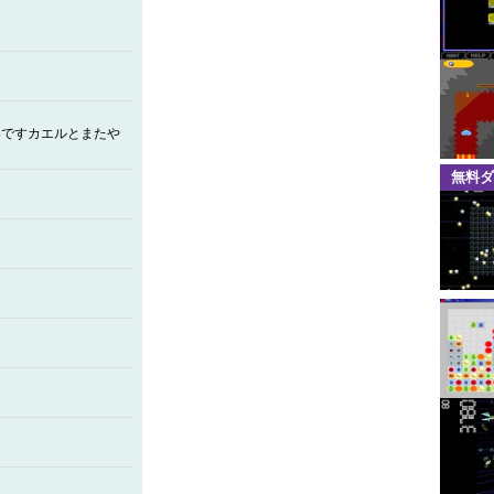
いですカエルとまたや
無料ダ