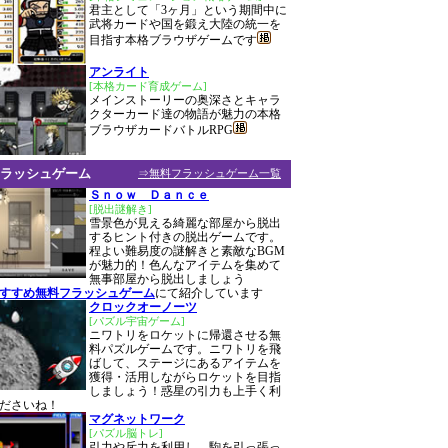
君主として「3ヶ月」という期間中に
武将カードや国を鍛え大陸の統一を
目指す本格ブラウザゲームです
アンライト
[本格カード育成ゲーム]
メインストーリーの奥深さとキャラ
クターカード達の物語が魅力の本格
ブラウザカードバトルRPG
ラッシュゲーム
⇒無料フラッシュゲーム一覧
Ｓｎｏｗ Ｄａｎｃｅ
[脱出謎解き]
雪景色が見える綺麗な部屋から脱出
するヒント付きの脱出ゲームです。
程よい難易度の謎解きと素敵なBGM
が魅力的！色んなアイテムを集めて
無事部屋から脱出しましょう
おすすめ無料フラッシュゲーム
にて紹介しています
クロックオーノーツ
[パズル宇宙ゲーム]
ニワトリをロケットに帰還させる無
料パズルゲームです。ニワトリを飛
ばして、ステージにあるアイテムを
獲得・活用しながらロケットを目指
しましょう！惑星の引力も上手く利
ださいね！
マグネットワーク
[パズル脳トレ]
引力や斥力を利用し、駒を引っ張っ