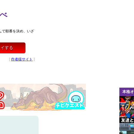
べ
んで順番を決め、いざ
レイする
[
作者様サイト
]
本格オ