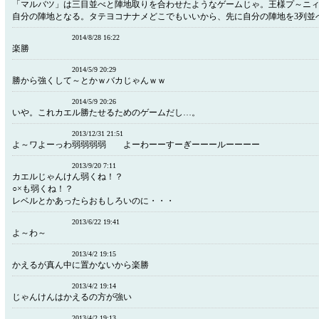
「マルバツ」は三目並べと陣地取りを合わせたようなゲームじゃ。王様プ～ニ
自分の陣地となる。タテヨコナナメどこでもいいから、先に自分の陣地を3列並
2014/8/28 16:22
楽勝
2014/5/9 20:29
勝から強くして～とかｗバカじゃんｗｗ
2014/5/9 20:26
いや。これカエル勝たせるためのゲームだし…。
2013/12/31 21:51
よ～ワよーっわ弱弱弱弱 よーわーーすーぎーーールーーーー
2013/9/20 7:11
カエルじゃんけん弱くね！？
○×も弱くね！？
レベルとかあったらおもしろいのに・・・
2013/6/22 19:41
よ～わ～
2013/4/2 19:15
かえるが真ん中に置かないから楽勝
2013/4/2 19:14
じゃんけんはかえるの方が強い
2013/4/2 19:13