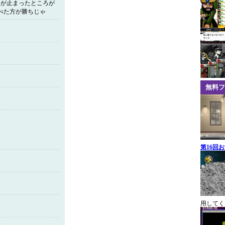
ィが止まったところが
べた方が勝ちじゃ
無料フ
第16回
用してく