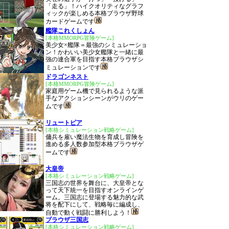
「走る」！ハイクオリティなグラフ
ィックが楽しめる本格ブラウザ野球
カードゲームです
艦隊これくしょん
[本格MMORPG冒険ゲーム]
美少女×艦隊＝最強のシミュレーショ
ン！かわいい美少女艦隊と一緒に最
強の連合軍を目指す本格ブラウザシ
ミュレーションです
ドラゴンネスト
[本格MMORPG冒険ゲーム]
家庭用ゲーム機で見られるような派
手なアクションシーンがウリのゲー
ムです
リュートピア
[本格シミュレーション戦略ゲーム]
傭兵を雇い魔法生物を育成し冒険を
進める多人数参加型本格ブラウザゲ
ームです
大皇帝
[本格シミュレーション戦略ゲーム]
三国志の世界を舞台に、大皇帝とな
って天下統一を目指すオンラインゲ
ーム。三国志に登場する魅力的な武
将を配下にして、戦略毎に編成し、
自動で動く戦闘に勝利しよう！
ブラウザ三国志
[本格シミュレーション戦略ゲーム]