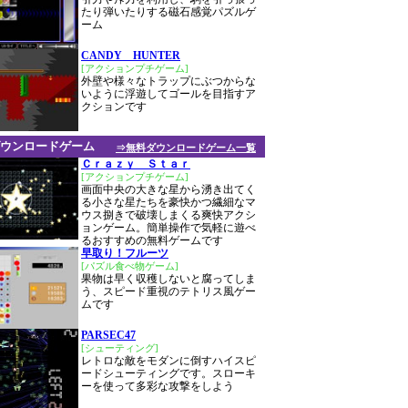
たり弾いたりする磁石感覚パズルゲ
ーム
CANDY HUNTER
[アクションプチゲーム]
外壁や様々なトラップにぶつからな
いように浮遊してゴールを目指すア
クションです
ウンロードゲーム
⇒無料ダウンロードゲーム一覧
Ｃｒａｚｙ Ｓｔａｒ
[アクションプチゲーム]
画面中央の大きな星から湧き出てく
る小さな星たちを豪快かつ繊細なマ
ウス捌きで破壊しまくる爽快アクシ
ョンゲーム。簡単操作で気軽に遊べ
るおすすめの無料ゲームです
早取り！フルーツ
[パズル食べ物ゲーム]
果物は早く収穫しないと腐ってしま
う、スピード重視のテトリス風ゲー
ムです
PARSEC47
[シューティング]
レトロな敵をモダンに倒すハイスピ
ードシューティングです。スローキ
ーを使って多彩な攻撃をしよう