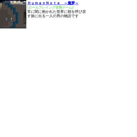
ＨｕｍａｎＮｏｔｅ ～魔夢～
[ロールプレイング冒険ゲーム]
常に闇に抱かれた世界に朝を呼び戻
す旅に出る一人の男の物語です