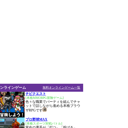
ンラインゲーム
無料オンラインゲーム一覧
チビクエスト
[本格MMORPG冒険ゲーム]
色々な職業でパーティを組んでチャ
ットで話しながら進める本格ブラウ
ザRPGです
プロ野球MAX
[本格スポーツ対戦バトル]
実在の選手が「打つ」「投げる」