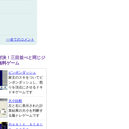
>>全てのコメント
対決！三目並べと同じジ
無料ゲーム
ピンポンダッシュ
家主のスキをついてピ
ンポンダッシュし、怒
りを頂点にさせるドキ
ドキゲームです
大小比較
左と右に表示された計
算結果の大小を判断す
る脳トレゲームです
ｍｕｓｉｃ ｓｔａｒ