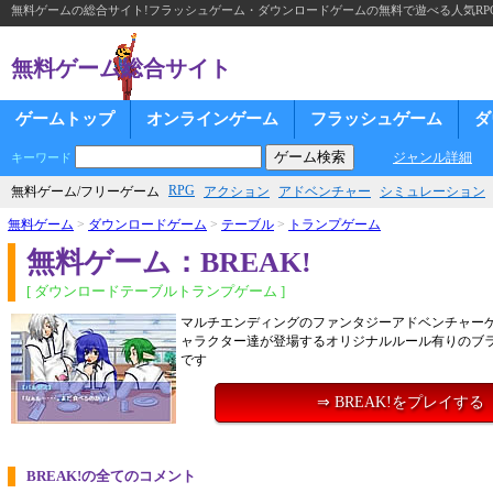
無料ゲームの総合サイト!フラッシュゲーム・ダウンロードゲームの無料で遊べる人気RP
無料ゲーム総合サイト
ゲームトップ
オンラインゲーム
フラッシュゲーム
ダ
ジャンル詳細
キーワード
RPG
無料ゲーム/フリーゲーム
アクション
アドベンチャー
シミュレーション
無料ゲーム
>
ダウンロードゲーム
>
テーブル
>
トランプゲーム
無料ゲーム：BREAK!
[ ダウンロードテーブルトランプゲーム ]
マルチエンディングのファンタジーアドベンチャーゲ
ャラクター達が登場するオリジナルルール有りのブ
です
⇒ BREAK!をプレイする
BREAK!の全てのコメント