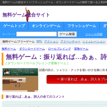
無料ゲームの総合サイト!フラッシュゲーム・ダウンロードゲームの無料で遊べる人気RP
無料ゲーム総合サイト
ゲームトップ
オンラインゲーム
フラッシュゲーム
ダ
ジャンル詳細
キーワード
RPG
無料ゲーム/フリーゲーム
アクション
アドベンチャー
シミュレーション
無料ゲーム
>
ダウンロードゲーム
>
ロールプレイング
>
冒険ゲーム
無料ゲーム：振り返れば…あぁ、詩
[ ダウンロードロールプレイング冒険ゲーム ]
話題の詩人、シェリニ・クックを追いかける旅に出る
⇒ 振り返れば…あぁ、詩人をプ
振り返れば…あぁ、詩人の全てのコメント