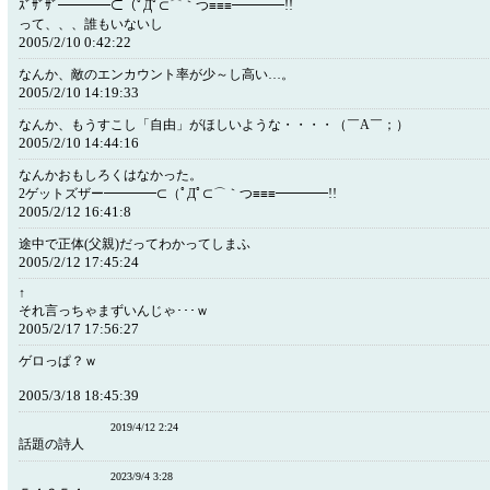
ｽﾞｻﾞｻﾞ━━━━⊂（ﾟДﾟ⊂⌒｀つ≡≡≡━━━━!!
って、、、誰もいないし
2005/2/10 0:42:22
なんか、敵のエンカウント率が少～し高い…。
2005/2/10 14:19:33
なんか、もうすこし「自由」がほしいような・・・・（￣A￣；）
2005/2/10 14:44:16
なんかおもしろくはなかった。
2ゲットズザー━━━━⊂（ﾟДﾟ⊂⌒｀つ≡≡≡━━━━!!
2005/2/12 16:41:8
途中で正体(父親)だってわかってしまふ
2005/2/12 17:45:24
↑
それ言っちゃまずいんじゃ･･･ｗ
2005/2/17 17:56:27
ゲロっぱ？ｗ
2005/3/18 18:45:39
2019/4/12 2:24
話題の詩人
2023/9/4 3:28