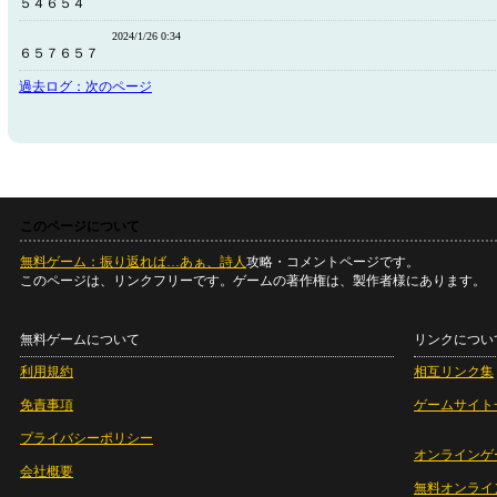
５４６５４
2024/1/26 0:34
６５７６５７
過去ログ：次のページ
このページについて
無料ゲーム：振り返れば…あぁ、詩人
攻略・コメントページです。
このページは、リンクフリーです。ゲームの著作権は、製作者様にあります。
無料ゲームについて
リンクについ
利用規約
相互リンク集
免責事項
ゲームサイト
プライバシーポリシー
オンラインゲ
会社概要
無料オンライ