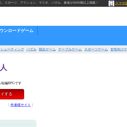
G、スポーツ、アクション、マリオ、パズル、麻雀が6000種以上掲載！
スマホ
ウンロードゲーム
シューティング
パズル
脱出ゲーム
テーブルゲーム
スポーツゲーム
女性向け
人
短編RPGです
レイする
[
作者様サイト
]