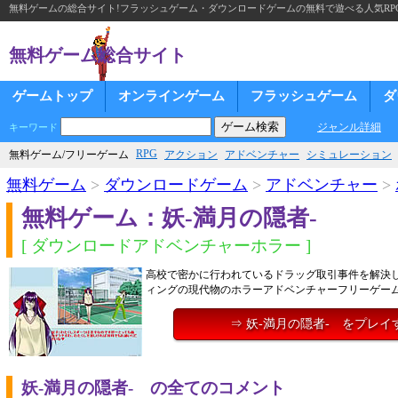
無料ゲームの総合サイト!フラッシュゲーム・ダウンロードゲームの無料で遊べる人気RP
無料ゲーム総合サイト
ゲームトップ
オンラインゲーム
フラッシュゲーム
ダ
ジャンル詳細
キーワード
RPG
無料ゲーム/フリーゲーム
アクション
アドベンチャー
シミュレーション
無料ゲーム
>
ダウンロードゲーム
>
アドベンチャー
>
無料ゲーム：妖-満月の隠者-
[ ダウンロードアドベンチャーホラー ]
高校で密かに行われているドラッグ取引事件を解決
ィングの現代物のホラーアドベンチャーフリーゲー
⇒ 妖-満月の隠者- をプレイ
妖-満月の隠者- の全てのコメント