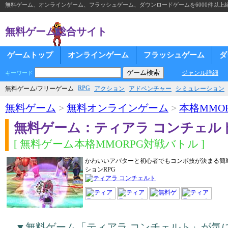
無料ゲーム、オンラインゲーム、フラッシュゲーム、ダウンロードゲームを6000件以上
無料ゲーム総合サイト
ゲームトップ
オンラインゲーム
フラッシュゲーム
ダ
ジャンル詳細
キーワード
RPG
無料ゲーム/フリーゲーム
アクション
アドベンチャー
シミュレーション
無料ゲーム
>
無料オンラインゲーム
>
本格MMOR
無料ゲーム：ティアラ コンチェル
[ 無料ゲーム本格MMORPG対戦バトル ]
かわいいアバターと初心者でもコンボ技が決まる簡
ションRPG
▼無料ゲーム「ティアラ コンチェルト」が気