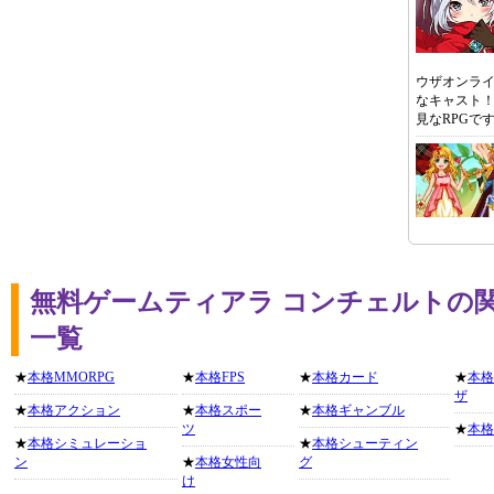
ウザオンライ
なキャスト
見なRPGで
無料ゲームティアラ コンチェルトの
一覧
★
本格MMORPG
★
本格FPS
★
本格カード
★
本格
ザ
★
本格アクション
★
本格スポー
★
本格ギャンブル
ツ
★
本格
★
本格シミュレーショ
★
本格シューティン
ン
★
本格女性向
グ
け