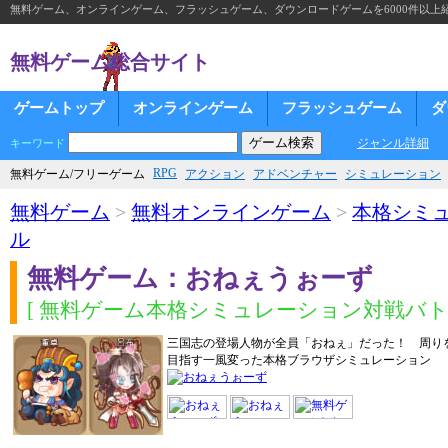
無料ゲーム、オンラインゲーム、フラッシュゲーム、ダウンロードゲームを6000件以上
無料ゲーム総合サイト
ゲームトップ
オンラインゲーム
フラッシュゲーム
ダ
ジャンル詳細
キーワード
RPG
無料ゲーム/フリーゲーム
アクション
アドベンチャー
シミュレーション
無料ゲーム
>
無料オンラインゲーム
>
本格シミ
ル
無料ゲーム：おねぇうぉーず
[ 無料ゲーム本格シミュレーション対戦バトル
三国志の登場人物が全員「おねぇ」だった！ 周り
目指す一風変った本格ブラウザシミュレーション