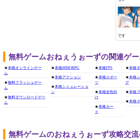
です
無料ゲームおねぇうぉーずの関連ゲー
★
本格オンラインゲー
★
本格MMORPG
★
本格FPS
★
本格
ム
★
本格アクション
★
本格スポー
★
本格
★
無料フラッシュゲー
ツ
グ
★
本格シミュレーショ
ム
ン
★
本格女性向
★
本格
★
無料ダウンロードゲー
け
★
本格
ム
★
本格カー
ド
無料ゲームのおねぇうぉーず攻略交流