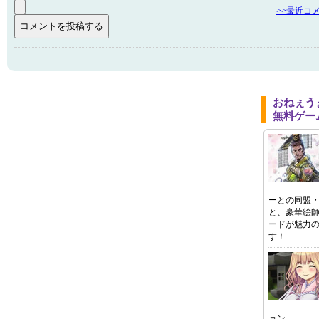
>>最近コ
おねぇう
無料ゲー
ーとの同盟
と、豪華絵
ードが魅力
す！
ョン