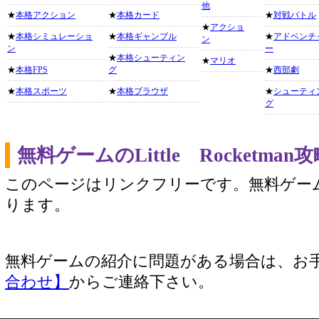
他
★
本格アクション
★
本格カード
★
対戦バトル
★
アクショ
★
本格シミュレーショ
★
本格ギャンブル
★
アドベンチ
ン
ン
ー
★
本格シューティン
★
マリオ
★
本格FPS
グ
★
西部劇
★
本格スポーツ
★
本格ブラウザ
★
シューティ
グ
無料ゲームのLittle Rocketm
このページはリンクフリーです。無料ゲー
ります。
無料ゲームの紹介に問題がある場合は、お
合わせ】
からご連絡下さい。