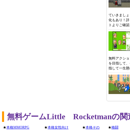
ていきましょ
化もあり！詳
トよりご確認
無料アクショ
を目指して、
指して一生懸
無料ゲームLittle Rocketma
★
本格MMORPG
★
本格女性向け
★
本格その
★
格闘