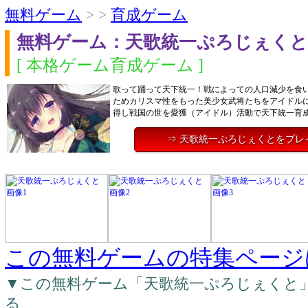
無料ゲーム
> >
育成ゲーム
無料ゲーム：天歌統一ぷろじぇくと
[ 本格ゲーム育成ゲーム ]
歌って踊って天下統一！戦によっての人口減少を食
ためカリスマ性をもった美少女武将たちをアイドル
得し戦国の世を愛獲（アイドル）活動で天下統一育
⇒ 天歌統一ぷろじぇくとをプレ
この無料ゲームの特集ページ
▼この無料ゲーム「天歌統一ぷろじぇくと
る