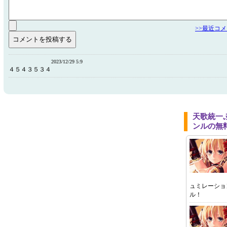
>>最近コ
2023/12/29 5:9
４５４３５３４
天歌統一
ンルの無
ュミレーショ
ル！