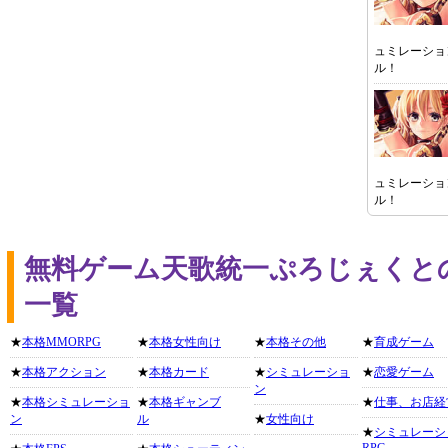
ュミレーショ
ル！
ュミレーショ
ル！
無料ゲーム天歌統一ぷろじぇくと
一覧
★
本格MMORPG
★
本格女性向け
★
本格その他
★
育成ゲーム
★
本格アクション
★
本格カード
★
シミュレーショ
★
恋愛ゲーム
ン
★
本格シミュレーショ
★
本格ギャンブ
★
仕事、お店経
ン
ル
★
女性向け
★
シミュレーシ