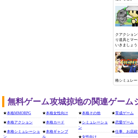
クアクション
り道具とマー
いきましょう
格シミュレー
無料ゲーム攻城掠地の関連ゲーム
★
本格MMORPG
★
本格女性向け
★
本格その他
★
育成ゲーム
★
本格アクション
★
本格カード
★
シミュレーショ
★
恋愛ゲーム
ン
★
本格シミュレーショ
★
本格ギャンブ
★
仕事、お店経
ン
ル
★
女性向け