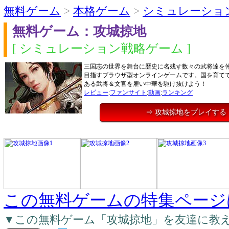
無料ゲーム
>
本格ゲーム
>
シミュレーショ
無料ゲーム：攻城掠地
[ シミュレーション戦略ゲーム ]
三国志の世界を舞台に歴史に名残す数々の武将達を
目指すブラウザ型オンラインゲームです。国を育て
ある武将＆文官を雇い中華を駆け抜けよう！
レビュー
:
ファンサイト
:
動画
:
ランキング
⇒ 攻城掠地をプレイする
この無料ゲームの特集ページ
▼この無料ゲーム「攻城掠地」を友達に教