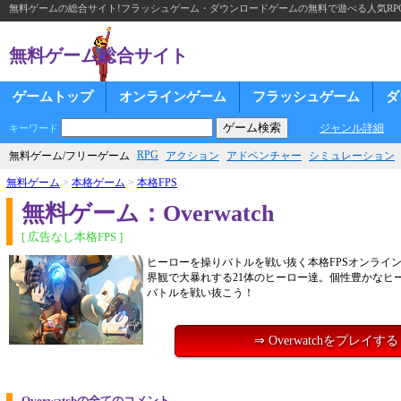
無料ゲームの総合サイト!フラッシュゲーム・ダウンロードゲームの無料で遊べる人気RP
無料ゲーム総合サイト
ゲームトップ
オンラインゲーム
フラッシュゲーム
ダ
ジャンル詳細
キーワード
RPG
無料ゲーム/フリーゲーム
アクション
アドベンチャー
シミュレーション
無料ゲーム
>
本格ゲーム
>
本格FPS
無料ゲーム：Overwatch
[ 広告なし本格FPS ]
ヒーローを操りバトルを戦い抜く本格FPSオンライ
界観で大暴れする21体のヒーロー達。個性豊かなヒ
バトルを戦い抜こう！
⇒ Overwatchをプレイする
Overwatchの全てのコメント