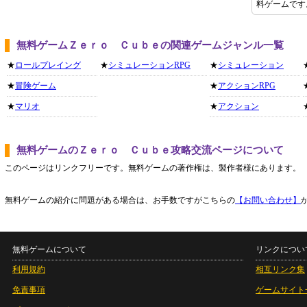
料ゲームです
無料ゲームＺｅｒｏ Ｃｕｂｅの関連ゲームジャンル一覧
★
ロールプレイング
★
シミュレーションRPG
★
シミュレーション
★
冒険ゲーム
★
アクションRPG
★
マリオ
★
アクション
無料ゲームのＺｅｒｏ Ｃｕｂｅ攻略交流ページについて
このページはリンクフリーです。無料ゲームの著作権は、製作者様にあります。
無料ゲームの紹介に問題がある場合は、お手数ですがこちらの
【お問い合わせ】
無料ゲームについて
リンクについ
利用規約
相互リンク集
免責事項
ゲームサイト