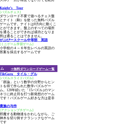
ズルゲームが得意でない方でも絶対
Knight’s Tour
[パズルチェス]
ダウンロード不要で遊べるチェス盤
とナイト（駒）を使った無料パズル
ゲームです。ナイトは8方向に動くこ
とができます。盤上のすべての場所
を通ることができれば成功となりま
場所は通ることはできません。
がぷぴースクール中等部 英語
[ミニゲーム学習ゲーム]
小学校の４～６年生レベルの英語の
答案を採点するゲームです
ーム
⇒無料ダウンロードゲーム一覧
TileGuru タイル・グル
[パズルスライドパズル]
「群論」という数学の分野からヒン
トを得て作られた数学パズルゲー
ム。128年続いた「15パズル｣のマン
ネリに終止符を打つ新発想のゲーム
です！パズルゲーム好きな方は是非
貴族の与作
[アクションプチゲーム]
邪魔する動物達をかわしながら、ご
神木を切り倒すクラシックなゲーム
です