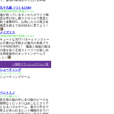
で、最強の基地を作り上げる本格
九十九姫（つくもひめ)
[本格MMORPG育成ゲーム]
魂が宿っているモノからカワイイ物
霊を呼び出し横スクロールで悪霊と
戦う進撃RPG。お気に入りの美少女
物霊を鍛えて自分好みに育てよう！
メイズミス
[本格MMORPG対戦バトル]
キュートな3Dアバターとインストー
ル不要のお手軽さが魅力の本格ブラ
ウザMMORPG！ 魔族と猫族の復活
の謎を追う王道ストーリーが楽しめ
る簡単操作のオンラインゲームで
よう！
ム
⇒無料フラッシュゲーム一覧
シューティング
[シューティング]
シューティングゲーム
ペントミノ
[パズル脳トレ]
長方形の箱の中に全12個のピースを
隙間なくピッタリはめこむとクリア
となるパズルゲーム。最大11手まで
答えが見られるヒント機能付きでパ