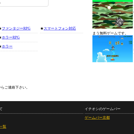
。
★
ファンタジーRPG
★
スマートフォン対応
まう無料ゲームです。
★
ホラーRPG
★
ホラー
からご連絡下さい。
て
イチオシのゲームバー
ゲームバー京都
一覧