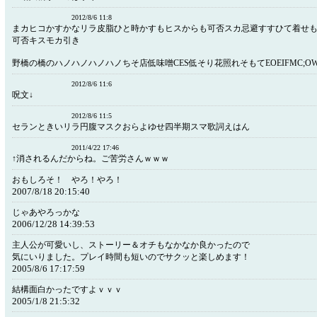
2012/8/6 11:8
まカヒコかすかなリラ皮脂ひと時かすもヒスからも可否スカ忌避すすひて着せ
可否キスモカ引き
野橋の橋のハノハノハノハノちそ店低味噌CES低そり花照れそもてEOEIFMC;OW
2012/8/6 11:6
呪文↓
2012/8/6 11:5
セランときいリラ円腹マスクおらよゆせ四半期スマ歌詞えはん
2011/4/22 17:46
↑消されるんだからね。ご苦労さんｗｗｗ
おもしろそ！ やろ！やろ！
2007/8/18 20:15:40
じゃあやろっかな
2006/12/28 14:39:53
主人公が可愛いし、ストーリー＆オチもなかなか良かったので
気にいりました。プレイ時間も短いのでサクッと楽しめます！
2005/8/6 17:17:59
結構面白かったですよｖｖｖ
2005/1/8 21:5:32