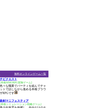
ム
無料オンラインゲーム一覧
チビクエスト
[本格MMORPG冒険ゲーム]
色々な職業でパーティを組んでチャ
ットで話しながら進める本格ブラウ
ザRPGです
政剣マニフェスティア
[本格シミュレーション戦略ゲーム]
美少女政霊を抜擢し、自分だけのナ