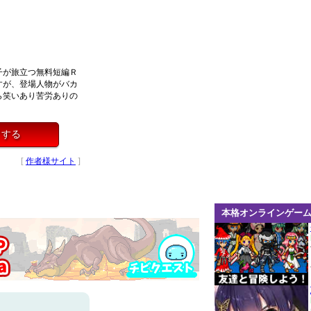
子が旅立つ無料短編Ｒ
すが、登場人物がバカ
ら笑いあり苦労ありの
イする
[
作者様サイト
]
本格オンラインゲー