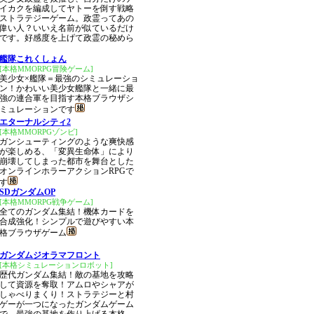
イカクを編成してヤトーを倒す戦略
ストラテジーゲーム。政霊ってあの
偉い人？いいえ名前が似ているだけ
です。好感度を上げて政霊の秘めら
艦隊これくしょん
[本格MMORPG冒険ゲーム]
美少女×艦隊＝最強のシミュレーショ
ン！かわいい美少女艦隊と一緒に最
強の連合軍を目指す本格ブラウザシ
ミュレーションです
エターナルシティ2
[本格MMORPGゾンビ]
ガンシューティングのような爽快感
が楽しめる、「変異生命体」により
崩壊してしまった都市を舞台とした
オンラインホラーアクションRPGで
す
SDガンダムOP
[本格MMORPG戦争ゲーム]
全てのガンダム集結！機体カードを
合成強化！シンプルで遊びやすい本
格ブラウザゲーム
ガンダムジオラマフロント
[本格シミュレーションロボット]
歴代ガンダム集結！敵の基地を攻略
して資源を奪取！アムロやシャアが
しゃべりまくり！ストラテジーと村
ゲーが一つになったガンダムゲーム