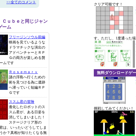
>>全てのコメント
クリア可能です！
 Ｃｕｂｅと同じジャン
ゲーム
フリージンソウル前編
す。ただし、1度通った
映画を見ているような
ドラマチックな演出の
アドベンチャーとＲＰ
Ｇの両方が楽しめる贅
ームです
Ｒｏｓｅｍａｒｙ
無料ダウンロードゲ
謎の浮島へ行くための
術を見つける為に遺跡
へ潜っていく短編ＲＰ
Ｇです
ススム君の冒険
進化したロボットのス
挑戦してみてください！
スム君が、ある日姿を
消してしまいました！
ステージクリア形の
ム君は、いったいどうしてしま
うか？真相が知りたくなる無