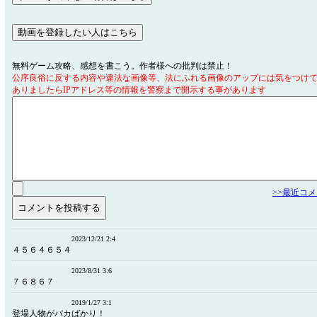
無料ゲーム攻略、感想を書こう。作者様への批判は禁止！
公序良俗に反する内容や違法な画像等、法にふれる画像のアップには気をつけ
ありましたらIPアドレス等の情報を警察まで開示する事があります
>>最近コ
2023/12/21 2:4
４５６４６５４
2023/8/31 3:6
７６８６７
2019/1/27 3:1
登場人物がバカばかり！