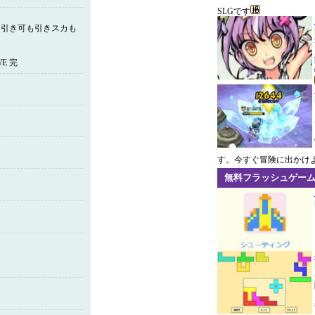
SLGです
も引き可も引きスカも
E 完
す。今すぐ冒険に出かけ
無料フラッシュゲー