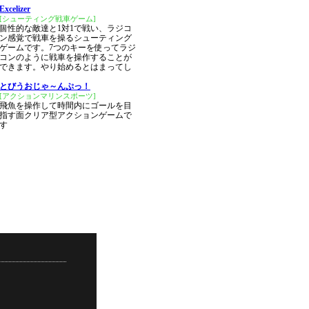
Excelizer
[シューティング戦車ゲーム]
個性的な敵達と1対1で戦い、ラジコ
ン感覚で戦車を操るシューティング
ゲームです。7つのキーを使ってラジ
コンのように戦車を操作することが
できます。やり始めるとはまってし
とびうおじゃ～んぷっ！
[アクションマリンスポーツ]
飛魚を操作して時間内にゴールを目
指す面クリア型アクションゲームで
す