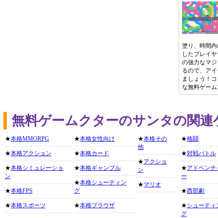
塗り、時間内
したプレイヤ
の強力なマジ
るので、アイ
ましょう！コ
な無料ゲーム
無料ゲームクターのサンタの関連
★
本格MMORPG
★
本格女性向け
★
本格その
★
格闘
他
★
本格アクション
★
本格カード
★
対戦バトル
★
アクショ
★
本格シミュレーショ
★
本格ギャンブル
★
アドベンチ
ン
ン
ー
★
本格シューティン
★
マリオ
★
本格FPS
グ
★
西部劇
★
本格スポーツ
★
本格ブラウザ
★
シューティ
グ