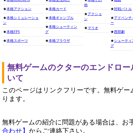
★
本格MMORPG
★
本格女性向け
★
本格その
★
格闘
他
★
本格アクション
★
本格カード
★
対戦バトル
★
アクショ
★
本格シミュレーショ
★
本格ギャンブル
★
アドベンチ
ン
ン
ー
★
本格シューティン
★
マリオ
★
本格FPS
グ
★
西部劇
★
本格スポーツ
★
本格ブラウザ
★
シューティ
グ
無料ゲームのクターのエンドロー
いて
このページはリンクフリーです。無料ゲー
ります。
無料ゲームの紹介に問題がある場合は、お
合わせ】
からご連絡下さい。