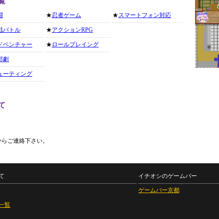
覧
闘
★
忍者ゲーム
★
スマートフォン対応
戦バトル
★
アクションRPG
ドベンチャー
★
ロールプレイング
部劇
ューティング
て
からご連絡下さい。
て
イチオシのゲームバー
ゲームバー京都
一覧