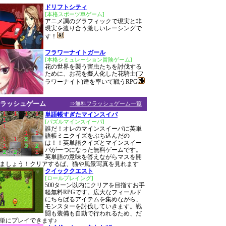
ドリフトシティ
[本格スポーツ車ゲーム]
アニメ調のグラフィックで現実と非
現実を渡り合う激しいレーシングで
す！
フラワーナイトガール
[本格シミュレーション冒険ゲーム]
花の世界を襲う害虫たちを討伐する
ために、お花を擬人化した花騎士(フ
ラワーナイト)達を率いて戦うRPG
ラッシュゲーム
⇒無料フラッシュゲーム一覧
単語帳すぎたマインスイパ
[パズルマインスイーパ]
誰だ！オレのマインスイーパに英単
語帳ミニクイズをぶち込んだの
は！！英単語クイズとマインスイー
パが一つになった無料ゲームです。
英単語の意味を答えながらマスを開
ましょう！クリアするば、猫や風景写真を見れます
クイッククエスト
[ロールプレイング]
500ターン以内にクリアを目指すお手
軽無料RPGです。広大なフィールド
にちらばるアイテムを集めながら、
モンスターを討伐していきます。戦
闘も装備も自動で行われるため、だ
単にプレイできます♪