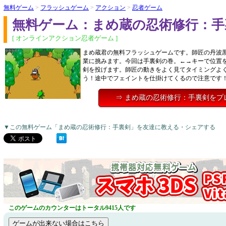
無料ゲーム
>
フラッシュゲーム
>
アクション
>
忍者ゲーム
無料ゲーム：まめ蔵の忍術修行：手
[ オンラインアクション忍者ゲーム ]
まめ蔵君の無料フラッシュゲームです。師匠の丹波
業に挑みます。今回は手裏剣の巻。←→キーで位置を
剣を投げます。師匠の動きをよく見てタイミングよ
う！途中でフェイントを仕掛けてくるので注意です
⇒ まめ蔵の忍術修行：手裏剣をプ
▼この無料ゲーム「まめ蔵の忍術修行：手裏剣」を友達に教える・シェアする
このゲームのカウンターはトータル9415人です