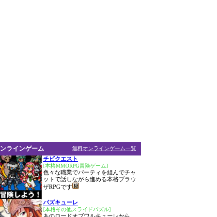
ンラインゲーム
無料オンラインゲーム一覧
チビクエスト
[本格MMORPG冒険ゲーム]
色々な職業でパーティを組んでチャ
ットで話しながら進める本格ブラウ
ザRPGです
パズキューレ
[本格その他スライドパズル]
あのロードオブワルキューレから