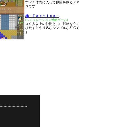
すべく体内に入って原因を探るＲＰ
Ｇです
極－Ｔａｃｔｉｃｓ－
[シミュレーション戦略ゲーム]
３０人以上の仲間と共に戦略を立て
ひたすらやり込むシンプルなSLGで
す