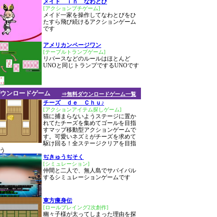
メイド ｉｎ なわとび
[アクションプチゲーム]
メイド一家を操作してなわとびをひ
たすら飛び続けるアクションゲーム
です
アメリカンページワン
[テーブルトランプゲーム]
リバースなどのルールはほとんど
UNOと同じトランプでするUNOです
ウンロードゲーム
⇒無料ダウンロードゲーム一覧
チーズ ｄｅ Ｃｈｕ♪
[アクションアイテム探しゲーム]
猫に捕まらないようステージに置か
れてたチーズを集めてゴールを目指
すマップ移動型アクションゲームで
す。可愛いネズミがチーズを求めて
駆け回る！全ステージクリアを目指
う
ぢきゅうぢそく
[シミュレーション]
仲間と二人で、無人島でサバイバル
するシミュレーションゲームです
東方痩身伝
[ロールプレイング2次創作]
幽々子様が太ってしまった理由を探