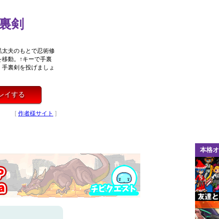
裏剣
黒太夫のもとで忍術修
移動。↑キーで手裏
く手裏剣を投げましょ
！
レイする
[
作者様サイト
]
本格オ