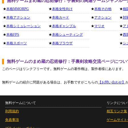
無料ゲームまめ蔵の忍術修行：手裏剣の関連ゲームジャンル一
★
本格MMORPG
★
本格女性向け
★
本格その他
★
格
★
本格アクション
★
本格カード
★
アクション
★
対
★
本格シミュレーション
★
本格ギャンブル
★
マリオ
★
ア
★
本格FPS
★
本格シューティング
★
西
★
本格スポーツ
★
本格ブラウザ
★
シ
無料ゲームのまめ蔵の忍術修行：手裏剣攻略交流ページについ
このページはリンクフリーです。無料ゲームの著作権は、製作者様にあります。
無料ゲームの紹介に問題がある場合は、お手数ですがこちらの
【お問い合わせ】
無料ゲームについて
リンクについ
利用規約
相互リンク集
免責事項
ゲームサイト