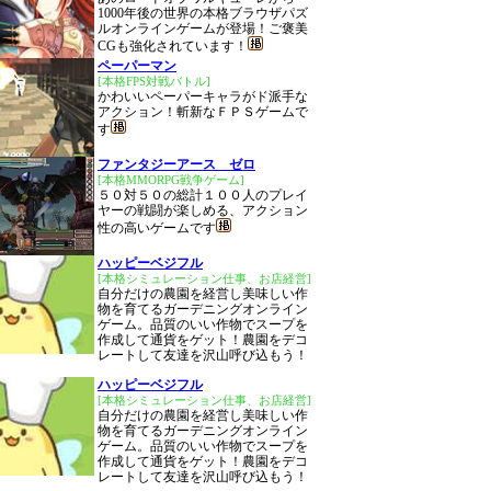
1000年後の世界の本格ブラウザパズ
ルオンラインゲームが登場！ご褒美
CGも強化されています！
ペーパーマン
[本格FPS対戦バトル]
かわいいペーパーキャラがド派手な
アクション！斬新なＦＰＳゲームで
す
ファンタジーアース ゼロ
[本格MMORPG戦争ゲーム]
５０対５０の総計１００人のプレイ
ヤーの戦闘が楽しめる、アクション
性の高いゲームです
ハッピーベジフル
[本格シミュレーション仕事、お店経営]
自分だけの農園を経営し美味しい作
物を育てるガーデニングオンライン
ゲーム。品質のいい作物でスープを
作成して通貨をゲット！農園をデコ
レートして友達を沢山呼び込もう！
ハッピーベジフル
[本格シミュレーション仕事、お店経営]
自分だけの農園を経営し美味しい作
物を育てるガーデニングオンライン
ゲーム。品質のいい作物でスープを
作成して通貨をゲット！農園をデコ
レートして友達を沢山呼び込もう！