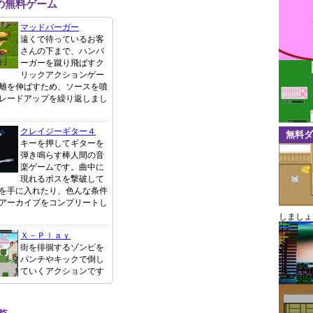
の無料ゲーム
マッドバーガー
遠くで待っているお客
さんの下まで、ハンバ
ーガーを蹴り飛ばすク
リックアクションゲー
離を伸ばすため、ソースを噴
レードアップを繰り返しまし
クレイジーギター４
無料ダ
キーを押してギターを
弾き鳴らす棒人間の音
楽ゲームです。曲中に
現れるボスを撃破して
を手に入れたり、色んな条件
アーカイブをコンプリートし
しましょ
Ｘ－Ｐｌａｙ
街を徘徊するゾンビを
パンチやキックで倒し
ていくアクションです