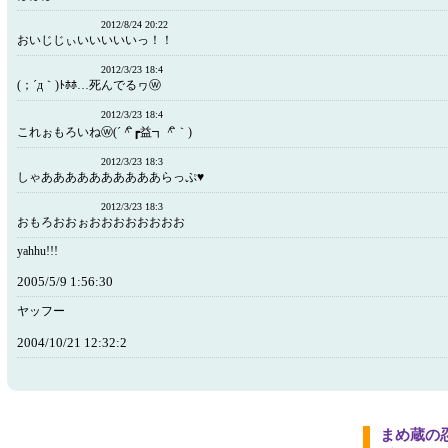
2012/8/24 20:22
おいじじぃいいいいいっ！！
2012/3/23 18:4
(；´д｀)ﾄﾎﾎ…死んでるヮⓦ
2012/3/23 18:4
これぉもろいねⓦ(´＾ิ┏益┓＾ิ｀)
2012/3/23 18:3
しゃああああああああああらっぷ♥
2012/3/23 18:3
おもろおおぉおおおおおおおお
yahhu!!!
2005/5/9 1:56:30
ヤッフー
2004/10/21 12:32:2
まめ蔵の