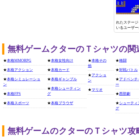
れたステージ
いるユーザー
無料ゲームクターのＴシャツの関
★
本格MMORPG
★
本格女性向け
★
本格その
★
格闘
他
★
本格アクション
★
本格カード
★
対戦バトル
★
アクショ
★
本格シミュレーショ
★
本格ギャンブル
★
アドベンチ
ン
ン
ー
★
本格シューティン
★
マリオ
★
本格FPS
グ
★
西部劇
★
本格スポーツ
★
本格ブラウザ
★
シューティ
グ
無料ゲームのクターのＴシャツ攻