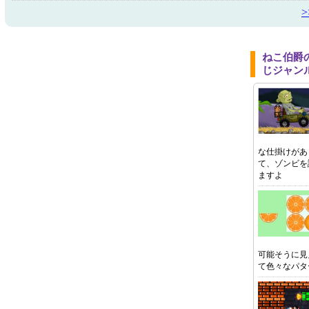
ねこ伯爵
じジャン
な仕掛けがあ
て、ゾンビを
ますよ
可能そうに見
て色々なパタ