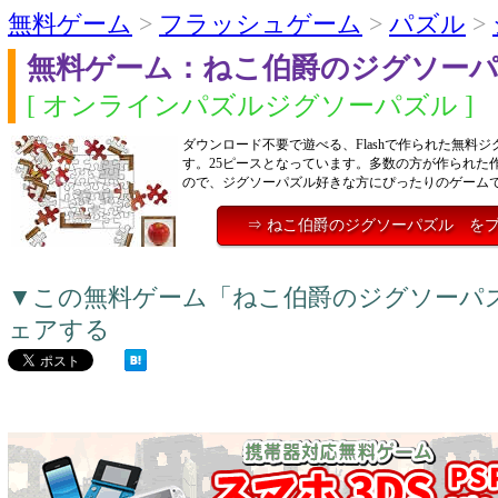
無料ゲーム
>
フラッシュゲーム
>
パズル
>
無料ゲーム：ねこ伯爵のジグソー
[ オンラインパズルジグソーパズル ]
ダウンロード不要で遊べる、Flashで作られた無料
す。25ピースとなっています。多数の方が作られた
ので、ジグソーパズル好きな方にぴったりのゲーム
⇒ ねこ伯爵のジグソーパズル を
▼この無料ゲーム「ねこ伯爵のジグソーパ
ェアする