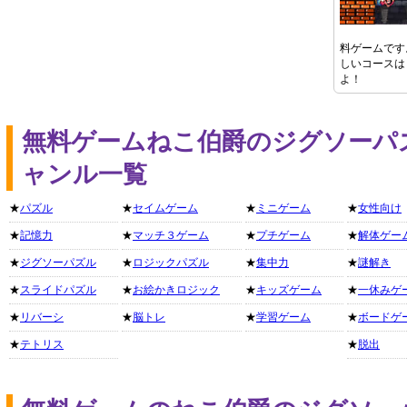
料ゲームです
しいコースは
よ！
無料ゲームねこ伯爵のジグソーパ
ャンル一覧
★
パズル
★
セイムゲーム
★
ミニゲーム
★
女性向け
★
記憶力
★
マッチ３ゲーム
★
プチゲーム
★
解体ゲー
★
ジグソーパズル
★
ロジックパズル
★
集中力
★
謎解き
★
スライドパズル
★
お絵かきロジック
★
キッズゲーム
★
一休みゲ
★
リバーシ
★
脳トレ
★
学習ゲーム
★
ボードゲ
★
テトリス
★
脱出