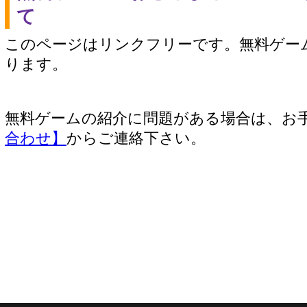
て
このページはリンクフリーです。無料ゲー
ります。
無料ゲームの紹介に問題がある場合は、お
合わせ】
からご連絡下さい。