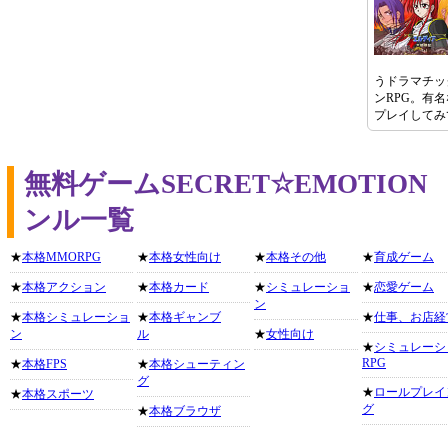
うドラマチッ
ンRPG。有
プレイしてみ
無料ゲームSECRET☆EMOTIO
ンル一覧
★
本格MMORPG
★
本格女性向け
★
本格その他
★
育成ゲーム
★
本格アクション
★
本格カード
★
シミュレーショ
★
恋愛ゲーム
ン
★
本格シミュレーショ
★
本格ギャンブ
★
仕事、お店経
ン
ル
★
女性向け
★
シミュレーシ
RPG
★
本格FPS
★
本格シューティン
グ
★
ロールプレイ
★
本格スポーツ
グ
★
本格ブラウザ