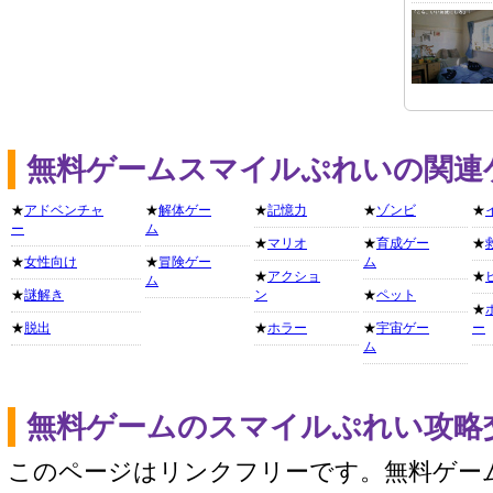
無料ゲームスマイルぷれいの関連
★
アドベンチャ
★
解体ゲー
★
記憶力
★
ゾンビ
★
ー
ム
★
マリオ
★
育成ゲー
★
★
女性向け
★
冒険ゲー
ム
★
アクショ
★
ム
★
謎解き
ン
★
ペット
★
★
脱出
★
ホラー
★
宇宙ゲー
ー
ム
無料ゲームのスマイルぷれい攻略
このページはリンクフリーです。無料ゲー