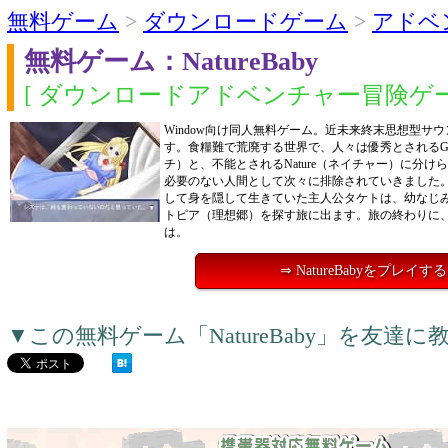
無料ゲーム
>
ダウンロードゲーム
>
アドベ
無料ゲーム：NatureBaby
[ ダウンロードアドベンチャー冒険ゲー
Window向け同人無料ゲーム。近未来終末思想型サ
す。食糧難で荒廃する世界で、人々は優秀とされるGen
チ）と、不能とされるNature（ネイチャー）に分けられ
必要のない人間として次々に排除されていきました。Na
して身を隠して生きていた主人公タケトは、幼なじ
トピア（理想郷）を探す旅に出ます。旅の終わりに
は。
⇒ NatureBabyをプレイする
▼この無料ゲーム「NatureBaby」を友達