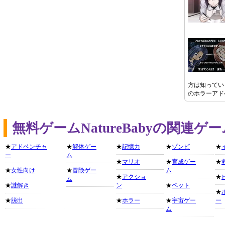
方は知ってい
のホラーアド
無料ゲームNatureBabyの関連
★
アドベンチャ
★
解体ゲー
★
記憶力
★
ゾンビ
★
ー
ム
★
マリオ
★
育成ゲー
★
★
女性向け
★
冒険ゲー
ム
★
アクショ
★
ム
★
謎解き
ン
★
ペット
★
★
脱出
★
ホラー
★
宇宙ゲー
ー
ム