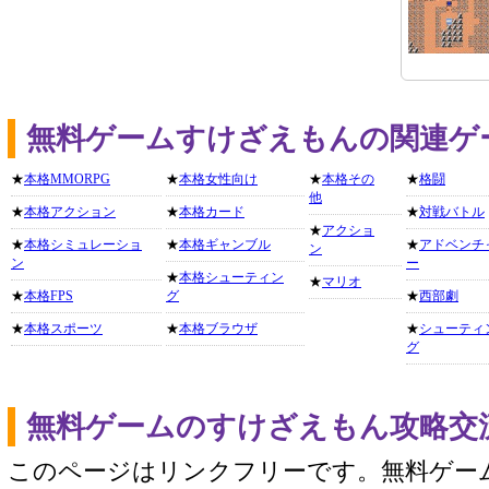
無料ゲームすけざえもんの関連ゲ
★
本格MMORPG
★
本格女性向け
★
本格その
★
格闘
他
★
本格アクション
★
本格カード
★
対戦バトル
★
アクショ
★
本格シミュレーショ
★
本格ギャンブル
★
アドベンチ
ン
ン
ー
★
本格シューティン
★
マリオ
★
本格FPS
グ
★
西部劇
★
本格スポーツ
★
本格ブラウザ
★
シューティ
グ
無料ゲームのすけざえもん攻略交
このページはリンクフリーです。無料ゲー