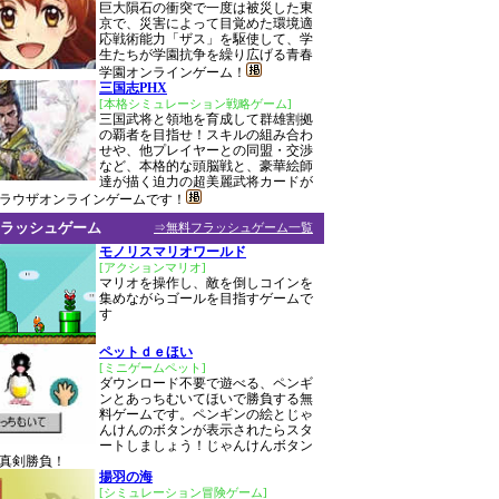
巨大隕石の衝突で一度は被災した東
京で、災害によって目覚めた環境適
応戦術能力「ザス」を駆使して、学
生たちが学園抗争を繰り広げる青春
学園オンラインゲーム！
三国志PHX
[本格シミュレーション戦略ゲーム]
三国武将と領地を育成して群雄割拠
の覇者を目指せ！スキルの組み合わ
せや、他プレイヤーとの同盟・交渉
など、本格的な頭脳戦と、豪華絵師
達が描く迫力の超美麗武将カードが
ラウザオンラインゲームです！
ラッシュゲーム
⇒無料フラッシュゲーム一覧
モノリスマリオワールド
[アクションマリオ]
マリオを操作し、敵を倒しコインを
集めながらゴールを目指すゲームで
す
ペットｄｅほい
[ミニゲームペット]
ダウンロード不要で遊べる、ペンギ
ンとあっちむいてほいで勝負する無
料ゲームです。ペンギンの絵とじゃ
んけんのボタンが表示されたらスタ
ートしましょう！じゃんけんボタン
真剣勝負！
揚羽の海
[シミュレーション冒険ゲーム]