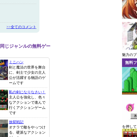
>>全てのコメント
と同じジャンルの無料ゲー
魅力のブ
ミニハン
無料フ
剣と魔法の世界を舞台
に、剣士で少女の主人
公が活躍する物語のゲ
ームです
私の剣になりなさい！
主人公を強化し、色々
なアクションで進んで
行くアクションゲーム
です
放屁戦記
を押して
オナラで敵をやっつけ
る、硬派なアクション