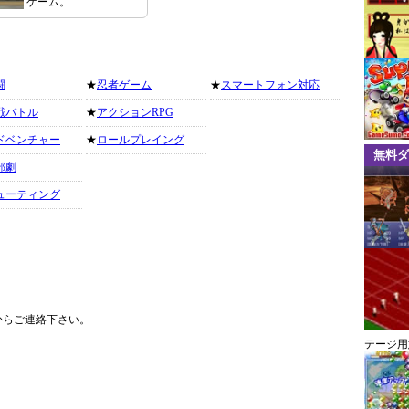
ゲーム。
闘
★
忍者ゲーム
★
スマートフォン対応
戦バトル
★
アクションRPG
ドベンチャー
★
ロールプレイング
無料ダ
部劇
ューティング
からご連絡下さい。
テージ用