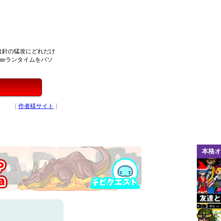
は針の猛攻にどれだけ
ateランタイムをパソ
[
作者様サイト
]
本格オ