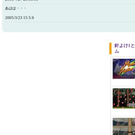
あはは・・・
2005/3/23 15:5:6
針よけ1
ム