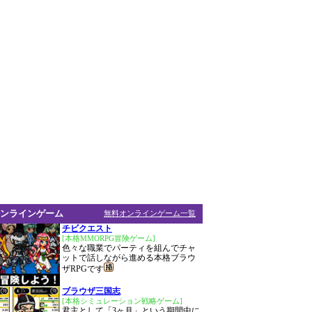
ンラインゲーム
無料オンラインゲーム一覧
チビクエスト
[本格MMORPG冒険ゲーム]
色々な職業でパーティを組んでチャ
ットで話しながら進める本格ブラウ
ザRPGです
ブラウザ三国志
[本格シミュレーション戦略ゲーム]
君主として「3ヶ月」という期間中に