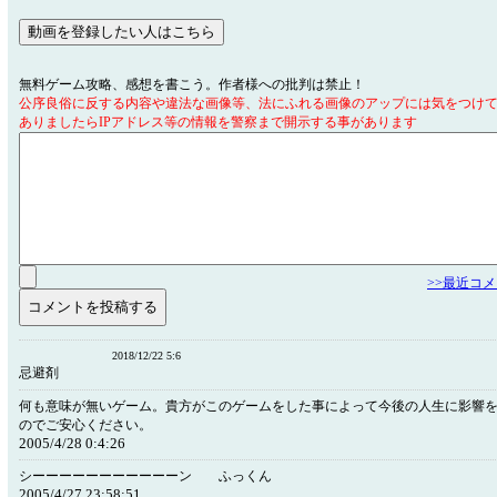
無料ゲーム攻略、感想を書こう。作者様への批判は禁止！
公序良俗に反する内容や違法な画像等、法にふれる画像のアップには気をつけ
ありましたらIPアドレス等の情報を警察まで開示する事があります
>>最近コ
2018/12/22 5:6
忌避剤
何も意味が無いゲーム。貴方がこのゲームをした事によって今後の人生に影響
のでご安心ください。
2005/4/28 0:4:26
シーーーーーーーーーーーン ふっくん
2005/4/27 23:58:51