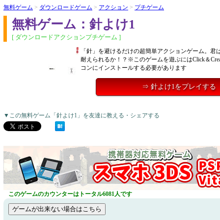
無料ゲーム
>
ダウンロードゲーム
>
アクション
>
プチゲーム
無料ゲーム：針よけ1
[ ダウンロードアクションプチゲーム ]
「針」を避けるだけの超簡単アクションゲーム。君
耐えられるか！？※このゲームを遊ぶにはClick＆Cre
コンにインストールする必要があります
⇒ 針よけ1をプレイする
▼この無料ゲーム「針よけ1」を友達に教える・シェアする
このゲームのカウンターはトータル6081人です