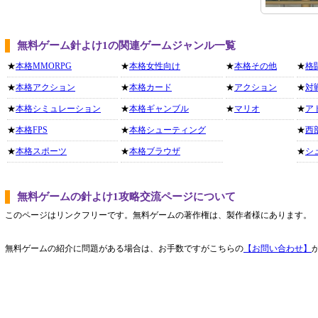
無料ゲーム針よけ1の関連ゲームジャンル一覧
★
本格MMORPG
★
本格女性向け
★
本格その他
★
格
★
本格アクション
★
本格カード
★
アクション
★
対
★
本格シミュレーション
★
本格ギャンブル
★
マリオ
★
ア
★
本格FPS
★
本格シューティング
★
西
★
本格スポーツ
★
本格ブラウザ
★
シ
無料ゲームの針よけ1攻略交流ページについて
このページはリンクフリーです。無料ゲームの著作権は、製作者様にあります。
無料ゲームの紹介に問題がある場合は、お手数ですがこちらの
【お問い合わせ】