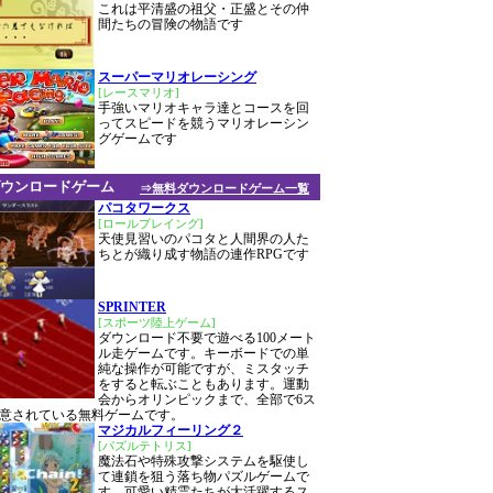
これは平清盛の祖父・正盛とその仲
間たちの冒険の物語です
スーパーマリオレーシング
[レースマリオ]
手強いマリオキャラ達とコースを回
ってスピードを競うマリオレーシン
グゲームです
ウンロードゲーム
⇒無料ダウンロードゲーム一覧
パコタワークス
[ロールプレイング]
天使見習いのパコタと人間界の人た
ちとが織り成す物語の連作RPGです
SPRINTER
[スポーツ陸上ゲーム]
ダウンロード不要で遊べる100メート
ル走ゲームです。キーボードでの単
純な操作が可能ですが、ミスタッチ
をすると転ぶこともあります。運動
会からオリンピックまで、全部で6ス
意されている無料ゲームです。
マジカルフィーリング２
[パズルテトリス]
魔法石や特殊攻撃システムを駆使し
て連鎖を狙う落ち物パズルゲームで
す。可愛い精霊たちが大活躍するス