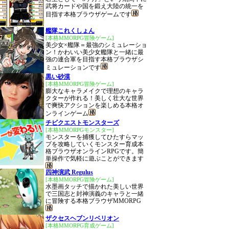
武将カードや国を鍛え大陸の統一を
目指す本格ブラウザゲームです
艦隊これくしょん
[本格MMORPG冒険ゲーム]
美少女×艦隊＝最強のシミュレーショ
ン！かわいい美少女艦隊と一緒に最
強の連合軍を目指す本格ブラウザシ
ミュレーションです
黒い砂漠
[本格MMORPG冒険ゲーム]
膨大なキャラメイクで理想のキャラ
クターが作れる！美しく壮大な世界
で爽快アクションを楽しめる本格オ
ンラインゲーム
チビクエストモンスターズ
[本格MMORPGモンスター]
モンスターを捕獲してひたすらマッ
プを攻略していくモンスター育成本
格ブラウザオンラインRPGです。簡
単操作で気軽に遊ぶことができます
四神演武 Regulus
[本格MMORPG冒険ゲーム]
水墨画タッチで描かれた美しい世界
で三国志と封神演義のキャラと一緒
に冒険する本格ブラウザMMORPG
ザクセスヘブンリベリオン
[本格MMORPG育成ゲーム]