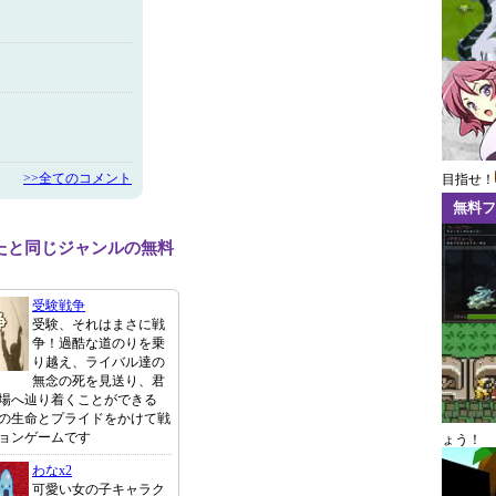
>>全てのコメント
目指せ！
無料フ
たと同じジャンルの無料
受験戦争
受験、それはまさに戦
争！過酷な道のりを乗
り越え、ライバル達の
無念の死を見送り、君
場へ辿り着くことができる
の生命とプライドをかけて戦
ョンゲームです
ょう！
わなx2
可愛い女の子キャラク