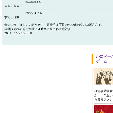
2023/8/29 3:29
６５７５６７
2019/3/14 13:24
撃てる弾数
会いに来てほしいの誰か来て～東粉浜３丁目の七つ角のタバコ屋さんで、
自動販売機の前で水曜に４時半に来てね☆絶対よ
2004/11/22 15:56:8
かにべー
ゲーム
は無事受験会
か…！？互い
う青春アクシ