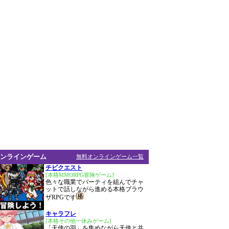
ンラインゲーム
無料オンラインゲーム一覧
チビクエスト
[本格MMORPG冒険ゲーム]
色々な職業でパーティを組んでチャ
ットで話しながら進める本格ブラウ
ザRPGです
キャラフレ
[本格その他一休みゲーム]
「天使の羽」を集めながら天使と共