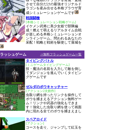
様々な種類のドラゴンを育成・繁殖
させて自分だけの最強オリジナルド
ラゴンを産み出せる本格ブラウザ育
成シミュレーションゲームです
戦国闘檄
[本格シミュレーション戦略ゲーム]
イケメン武将に美少女姫で部隊編
成！燃えて萌えるリアルタイム合戦
が楽しめる本格シミュレーションオ
ンラインゲーム。問われるあなたの
采配！戦略と戦術を駆使して落城を
ラッシュゲーム
⇒無料フラッシュゲーム一覧
タイピングバトル
[ミニゲームタイピングゲーム]
技・魔法の名前を入力して敵を倒し
てダンジョンを進んでいくタイピン
グゲームです
ゼルダのポウキャッチャー
[アクション2次創作]
虫取り網を持ったリンクを操作して
ポウを捕まえるアクション無料ゲー
ム！リンクや武器の強化もできま
す！強化した虫取り網を使って画面
内に現れる全てのポウを捕まえまし
スペアロイド
[アクション]
コースを走り、ジャンプして紅玉を