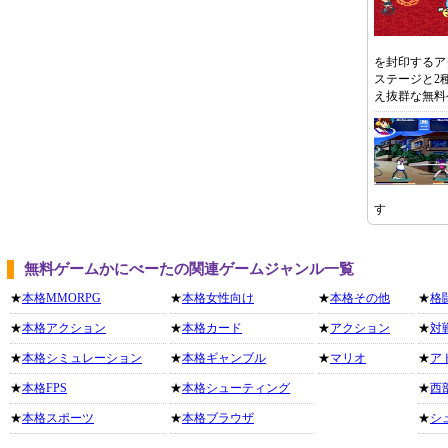
を封印するア
ステージと2
え抜群な無料
す
無料ゲームかにべーたの関連ゲームジャンル一覧
★
本格MMORPG
★
本格女性向け
★
本格その他
★
格
★
本格アクション
★
本格カード
★
アクション
★
対
★
本格シミュレーション
★
本格ギャンブル
★
マリオ
★
ア
★
本格FPS
★
本格シューティング
★
西
★
本格スポーツ
★
本格ブラウザ
★
シ