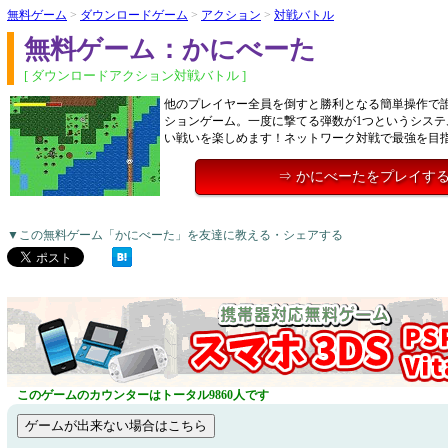
無料ゲーム
>
ダウンロードゲーム
>
アクション
>
対戦バトル
無料ゲーム：かにべーた
[ ダウンロードアクション対戦バトル ]
他のプレイヤー全員を倒すと勝利となる簡単操作で
ションゲーム。一度に撃てる弾数が1つというシステ
い戦いを楽しめます！ネットワーク対戦で最強を目
⇒ かにべーたをプレイす
▼この無料ゲーム「かにべーた」を友達に教える・シェアする
このゲームのカウンターはトータル9860人です