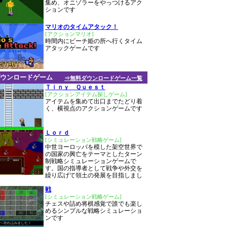
集め、オニゾラーをやっつけるアク
ションです
マリオのタイムアタック！
[アクションマリオ]
時間内にピーチ姫の所へ行くタイム
アタックゲームです
ウンロードゲーム
⇒無料ダウンロードゲーム一覧
Ｔｉｎｙ Ｑｕｅｓｔ
[アクションアイテム探しゲーム]
アイテムを集めて出口までたどり着
く、横視点のアクションゲームです
Ｌｏｒｄ
[シミュレーション戦略ゲーム]
中世ヨーロッパを模した架空世界で
の国家の興亡をテーマとしたターン
制戦略シミュレーションゲームで
す。国の指導者として戦争や外交を
繰り広げて領土の発展を目指しまし
戦
[シミュレーション戦略ゲーム]
チェスや詰め将棋感覚で誰でも楽し
めるシンプルな戦略シミュレーショ
ンです