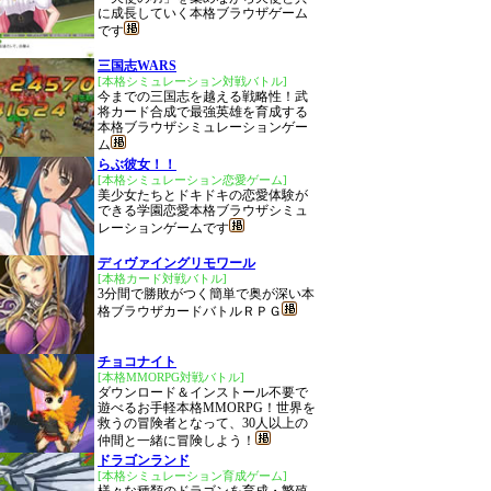
に成長していく本格ブラウザゲーム
です
三国志WARS
[本格シミュレーション対戦バトル]
今までの三国志を越える戦略性！武
将カード合成で最強英雄を育成する
本格ブラウザシミュレーションゲー
ム
らぶ彼女！！
[本格シミュレーション恋愛ゲーム]
美少女たちとドキドキの恋愛体験が
できる学園恋愛本格ブラウザシミュ
レーションゲームです
ディヴァイングリモワール
[本格カード対戦バトル]
3分間で勝敗がつく簡単で奥が深い本
格ブラウザカードバトルＲＰＧ
チョコナイト
[本格MMORPG対戦バトル]
ダウンロード＆インストール不要で
遊べるお手軽本格MMORPG！世界を
救うの冒険者となって、30人以上の
仲間と一緒に冒険しよう！
ドラゴンランド
[本格シミュレーション育成ゲーム]