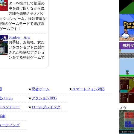
ターを操作して部屋の
中を逃げ回りながら魔
方陣を発動させオバケ
クションゲーム。種類豊富な
種類のゲームモードで遊び応
ゲームです！
Shadow Arts
お手軽、お気軽、女だ
無料ダ
けをコンセプトに製作
された軽快なアクショ
ンをする格闘ゲームで
闘
★
忍者ゲーム
★
スマートフォン対応
戦バトル
★
アクションRPG
ドベンチャー
★
ロールプレイング
ょう
部劇
ューティング