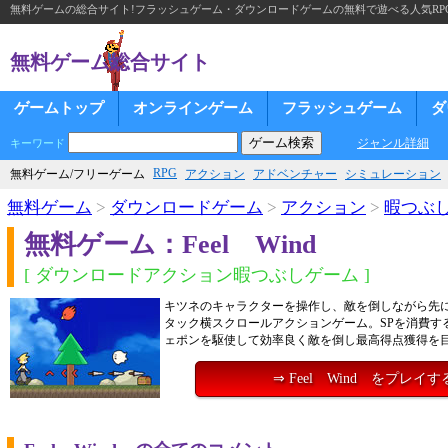
無料ゲームの総合サイト!フラッシュゲーム・ダウンロードゲームの無料で遊べる人気RP
無料ゲーム総合サイト
ゲームトップ
オンラインゲーム
フラッシュゲーム
ダ
ジャンル詳細
キーワード
RPG
無料ゲーム/フリーゲーム
アクション
アドベンチャー
シミュレーション
無料ゲーム
>
ダウンロードゲーム
>
アクション
>
暇つぶ
無料ゲーム：Feel Wind
[ ダウンロードアクション暇つぶしゲーム ]
キツネのキャラクターを操作し、敵を倒しながら先
タック横スクロールアクションゲーム。SPを消費す
ェポンを駆使して効率良く敵を倒し最高得点獲得を
⇒ Feel Wind をプレイす