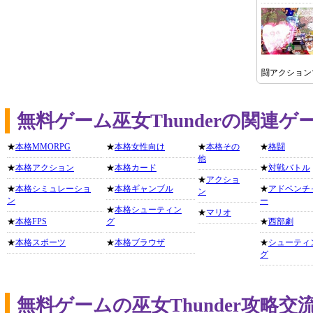
闘アクション
無料ゲーム巫女Thunderの関連
★
本格MMORPG
★
本格女性向け
★
本格その
★
格闘
他
★
本格アクション
★
本格カード
★
対戦バトル
★
アクショ
★
本格シミュレーショ
★
本格ギャンブル
★
アドベンチ
ン
ン
ー
★
本格シューティン
★
マリオ
★
本格FPS
グ
★
西部劇
★
本格スポーツ
★
本格ブラウザ
★
シューティ
グ
無料ゲームの巫女Thunder攻略