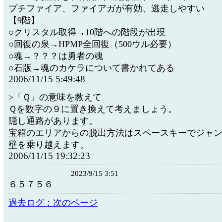
プチファイア、ファイアガが有効、逃走しやすい
【9階】
○クリスタル取得→10階への階段が出現
○回復の泉→HPMP全回復（500ウル必要）
○魂→？？？は勇者の魂
○石版→魂のカケラについて書かれてある
2006/11/15 5:49:48
>「Ｑ」の意味を教えて
Ｑを数字の９に置き換えて考えましょう。
隠し通路があります。
宝箱のエリアからの脱出方法はスペースキーでジャ
壁を乗り越えます。
2006/11/15 19:32:23
2023/9/15 3:51
６５７５６
過去ログ：次のページ