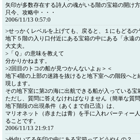
矢印が多数存在する詩人の魂がいる階の宝箱の開け
只今、攻略中・・・
2006/11/13 0:57:0
>せっかくレベルを上げても、戻ると、１にもどるの
地下５階の入り口付近にある宝箱の中にある「永遠
大丈夫。
>「Ｑ」の意味を教えて
分かりかねます。
>2回目のトコの船が見つかんないよぉ＞＜
地下4階の上部の迷路を抜けると地下室への階段へと
現します。
その地下室に第2の海に出航できる船が入っている宝
ただし、質問に答えなければなりません（簡単な質
地下階段の出現条件（あくまで自己流）は、
マリオネット（赤または青）を手に入れパーティー
ることです。
2006/11/13 21:9:17
>外向いてる矢印の中にある宝箱ってどうやんの？