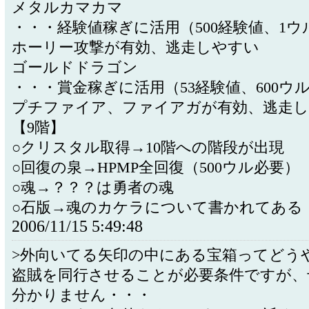
メタルカマカマ
・・・経験値稼ぎに活用（500経験値、1ウ
ホーリー攻撃が有効、逃走しやすい
ゴールドドラゴン
・・・賞金稼ぎに活用（53経験値、600ウ
プチファイア、ファイアガが有効、逃走
【9階】
○クリスタル取得→10階への階段が出現
○回復の泉→HPMP全回復（500ウル必要）
○魂→？？？は勇者の魂
○石版→魂のカケラについて書かれてある
2006/11/15 5:49:48
>外向いてる矢印の中にある宝箱ってどう
盗賊を同行させることが必要条件ですが、
分かりません・・・