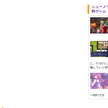
シューメ
料ゲーム
に、5つのリ
険していくR
ーRPGです