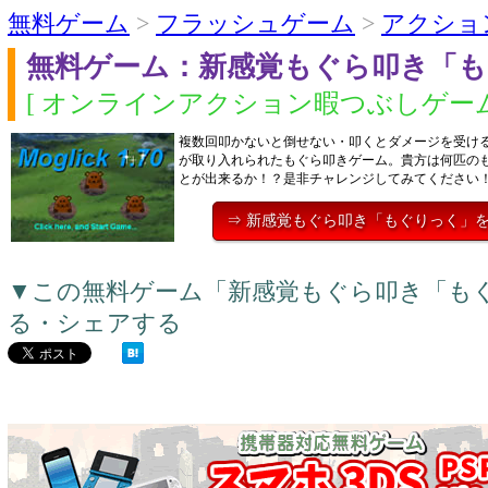
無料ゲーム
>
フラッシュゲーム
>
アクショ
無料ゲーム：新感覚もぐら叩き「
[ オンラインアクション暇つぶしゲーム
複数回叩かないと倒せない・叩くとダメージを受け
が取り入れられたもぐら叩きゲーム。貴方は何匹の
とが出来るか！？是非チャレンジしてみてください
⇒ 新感覚もぐら叩き「もぐりっく」
▼この無料ゲーム「新感覚もぐら叩き「も
る・シェアする