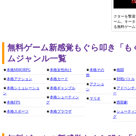
クターを撃退
ーム。キータ
る無料ゲーム
無料ゲーム新感覚もぐら叩き「も
ムジャンル一覧
★
本格MMORPG
★
本格女性向け
★
本格その
★
格闘
他
★
本格アクション
★
本格カード
★
対戦バトル
★
アクショ
★
本格シミュレーショ
★
本格ギャンブル
★
アドベンチ
ン
ン
ー
★
本格シューティン
★
マリオ
★
本格FPS
グ
★
西部劇
★
本格スポーツ
★
本格ブラウザ
★
シューティ
グ