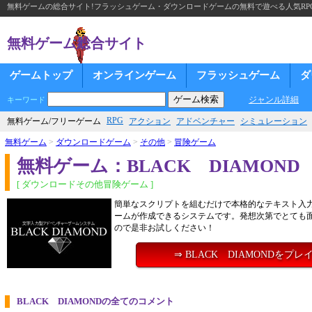
無料ゲームの総合サイト!フラッシュゲーム・ダウンロードゲームの無料で遊べる人気RP
無料ゲーム総合サイト
ゲームトップ
オンラインゲーム
フラッシュゲーム
ダ
ジャンル詳細
キーワード
RPG
無料ゲーム/フリーゲーム
アクション
アドベンチャー
シミュレーション
無料ゲーム
>
ダウンロードゲーム
>
その他
>
冒険ゲーム
無料ゲーム：BLACK DIAMOND
[ ダウンロードその他冒険ゲーム ]
簡単なスクリプトを組むだけで本格的なテキスト入
ームが作成できるシステムです。発想次第でとても
ので是非お試しください！
⇒ BLACK DIAMONDをプレ
BLACK DIAMONDの全てのコメント