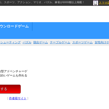
G、スポーツ、アクション、マリオ、パズル、麻雀が6000種以上掲載！
スマホ
ウンロードゲーム
シューティング
パズル
脱出ゲーム
テーブルゲーム
スポーツゲーム
女性向け
力型アドベンチャーゲ
面白いゲームも作れる
イする
[
作者様サイト
]