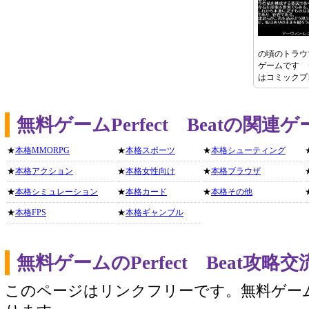
の頃のトラウ
ゲームです 
はコミックプ
無料ゲームPerfect Beatの関
★
本格MMORPG
★
本格スポーツ
★
本格シューティング
★
本格アクション
★
本格女性向け
★
本格ブラウザ
★
本格シミュレーション
★
本格カード
★
本格その他
★
本格FPS
★
本格ギャンブル
無料ゲームのPerfect Beat攻
このページはリンクフリーです。無料ゲー