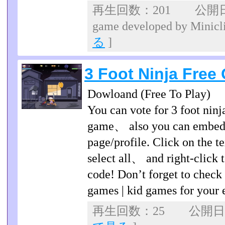
再生回数：201 公開日：3 Foo
game developed by Min
る
]
3 Foot Ninja Fre
Dowloand (Free To Play)
You can vote for 3 foot ninj
game、 also you can embed 
page/profile. Click on the 
select all、 and right-click 
code! Don’t forget to check 
games | kid games for your 
再生回数：25 公開日：2