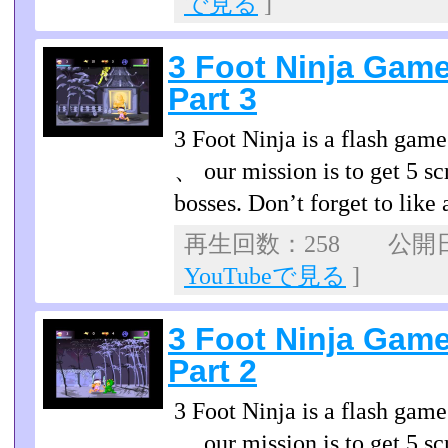
で見る
]
3 Foot Ninja Gam
Part 3
3 Foot Ninja is a flash gam
、 our mission is to get 5 scr
bosses. Don’t forget to like
再生回数：258 公開日：2
YouTubeで見る
]
3 Foot Ninja Gam
Part 2
3 Foot Ninja is a flash gam
、 our mission is to get 5 scr