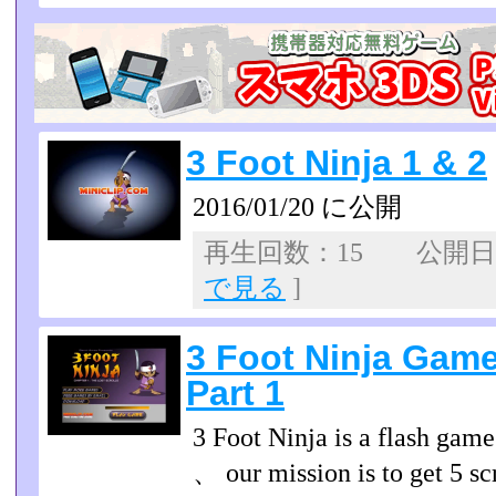
3 Foot Ninja 1 & 2
2016/01/20 に公開
再生回数：15 公開日：2
で見る
]
3 Foot Ninja Gam
Part 1
3 Foot Ninja is a flash gam
、 our mission is to get 5 scr