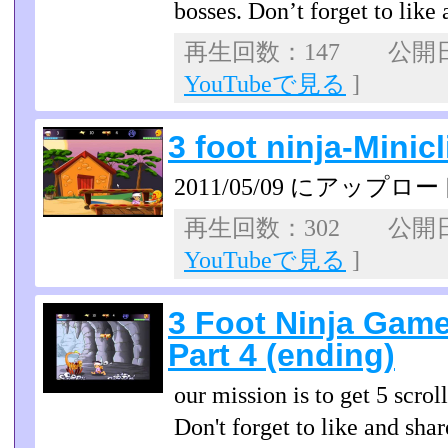
bosses. Don’t forget to like
再生回数：147 公開日：2
YouTubeで見る
]
3 foot ninja-Minic
2011/05/09 にアップロー
再生回数：302 公開日：2
YouTubeで見る
]
3 Foot Ninja Gam
Part 4 (ending)
our mission is to get 5 scrol
Don't forget to like and shar