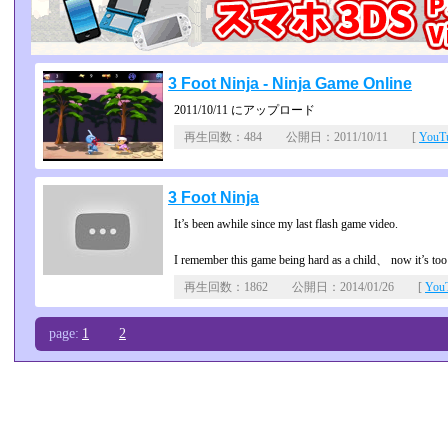
3 Foot Ninja - Ninja Game Online
2011/10/11 にアップロード
再生回数：484 公開日：2011/10/11 [
You
3 Foot Ninja
It’s been awhile since my last flash game video.
I remember this game being hard as a child、 now it’s too
再生回数：1862 公開日：2014/01/26 [
Yo
page:
1
2