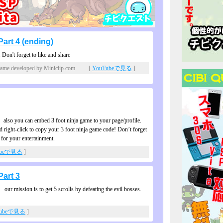
art 4 (ending)
. Don't forget to like and share
e developed by Miniclip.com [
YouTubeで見る
]
、 also you can embed 3 foot ninja game to your page/profile.
d right-click to copy your 3 foot ninja game code! Don’t forget
 for your entertainment.
ubeで見る
]
art 3
our mission is to get 5 scrolls by defeating the evil bosses.
Tubeで見る
]