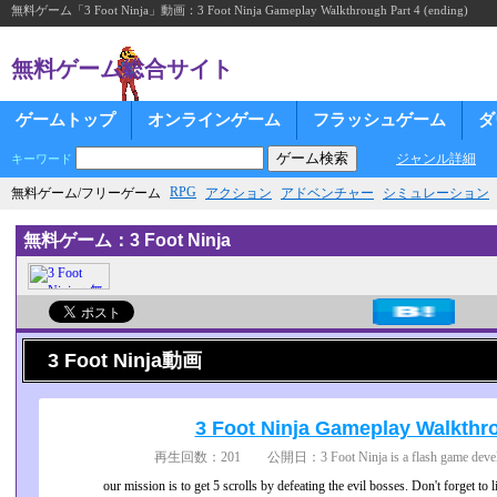
無料ゲーム「3 Foot Ninja」動画：3 Foot Ninja Gameplay Walkthrough Part 4 (ending)
無料ゲーム総合サイト
ゲームトップ
オンラインゲーム
フラッシュゲーム
ダ
ジャンル詳細
キーワード
RPG
無料ゲーム/フリーゲーム
アクション
アドベンチャー
シミュレーション
無料ゲーム：3 Foot Ninja
3 Foot Ninja動画
3 Foot Ninja Gameplay Walkthro
再生回数：201 公開日：3 Foot Ninja is a flash game develope
our mission is to get 5 scrolls by defeating the evil bosses. Don't forget to 