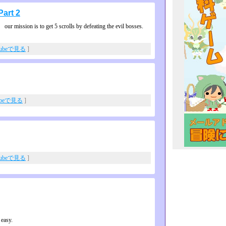
art 2
our mission is to get 5 scrolls by defeating the evil bosses.
Tubeで見る
]
ubeで見る
]
Tubeで見る
]
 easy.