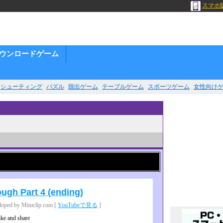
スマホ
ウンロードゲーム
シューティング
パズル
脱出ゲーム
テーブルゲーム
スポーツゲーム
女性向け
ugh Part 4 (ending)
d by Miniclip.com [
YouTubeで見る
]
like and share