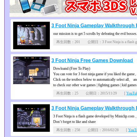
3 Foot Ninja Gameplay Walkthrough P
our mission is to get 5 scrolls by defeating the evil bosses
再生回数：201 公開日：3 Foot Ninja is a flash gam
3 Foot Ninja Free Games Download
Dowloand (Free To Play)
You can vote for 3 foot ninja game if you liked the game
Click on the textbox below to automatically select all、 an
to check our other war games | fighting games | kid games
再生回数：25 公開日：2015/11/29 [
YouT
3 Foot Ninja Gameplay Walkthrough P
3 Foot Ninja is a flash game developed by Miniclip.com 、 
Don’t forget to like and share
再生回数：258 公開日：2016/02/28 [
You