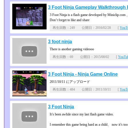
3 Foot Ninja Gameplay Walkthrough P
3 Foot Ninja is a flash game developed by Miniclip.com 、 
Don’t forget to like and share
再生回数：249 公開日：2016/02/28 [
You
3 foot ninja
There is another gaming videooo
再生回数：69 公開日：2015/08/02 [
YouT
3 Foot Ninja - Ninja Game Online
2011/10/11 にアップロード
再生回数：484 公開日：2011/10/11 [
You
3 Foot Ninja
It’s been awhile since my last flash game video.
I remember this game being hard as a child、 now it’s too