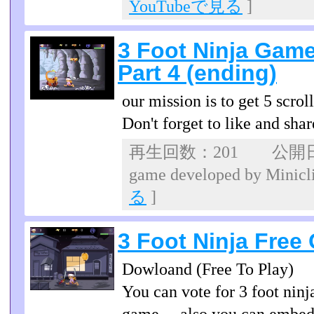
YouTubeで見る
]
3 Foot Ninja Gam
Part 4 (ending)
our mission is to get 5 scrol
Don't forget to like and shar
再生回数：201 公開日：3 Foo
game developed by Min
る
]
3 Foot Ninja Fre
Dowloand (Free To Play)
You can vote for 3 foot ninj