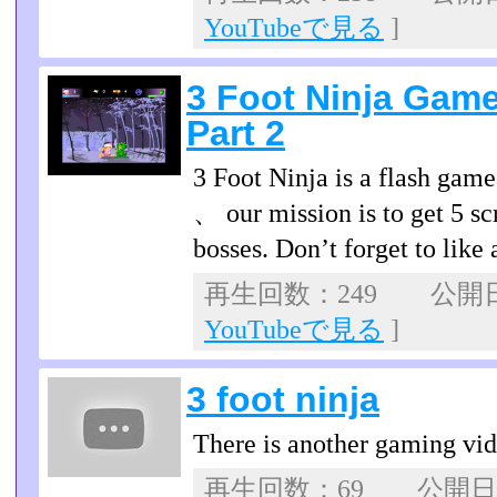
YouTubeで見る
]
3 Foot Ninja Gam
Part 2
3 Foot Ninja is a flash gam
、 our mission is to get 5 scr
bosses. Don’t forget to like
再生回数：249 公開日：2
YouTubeで見る
]
3 foot ninja
There is another gaming vi
再生回数：69 公開日：2