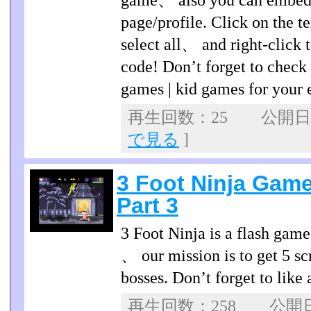
game、 also you can embed 
page/profile. Click on the 
select all、 and right-click 
code! Don’t forget to check 
games | kid games for your 
再生回数：25 公開日：2
で見る
]
3 Foot Ninja Gam
Part 3
3 Foot Ninja is a flash gam
、 our mission is to get 5 scr
bosses. Don’t forget to like
再生回数：258 公開日：2